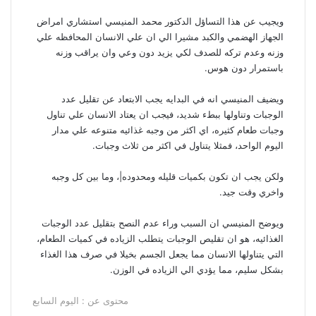
ويجيب عن هذا التساؤل الدكتور محمد المنيسي استشاري امراض
الجهاز الهضمي والكبد مشيرا الي ان علي الانسان المحافظه علي
وزنه وعدم تركه للصدف لكي يزيد دون وعي وان يراقب وزنه
باستمرار دون هوس.
ويضيف المنيسي انه في البدايه يجب الابتعاد عن تقليل عدد
الوجبات وتناولها ببطء شديد، فيجب ان يعتاد الانسان علي تناول
وجبات طعام كثيره، اي اكثر من وجبه غذائيه متنوعه علي مدار
اليوم الواحد، فمثلا يتناول في اكثر من ثلاث وجبات.
ولكن يجب ان تكون بكميات قليله ومحدوده|، وما بين كل وجبه
واخري وقت جيد.
ويوضح المنيسي ان السبب وراء عدم النصح بتقليل عدد الوجبات
الغذائيه، هو ان تقليص الوجبات يتطلب الزياده في كميات الطعام،
التي يتناولها الانسان مما يجعل الجسم بخيلا في صرف هذا الغذاء
بشكل سليم، مما يؤدي الي الزياده في الوزن.
محتوى عن : اليوم السابع
ف
ل
و
ت
م
ط