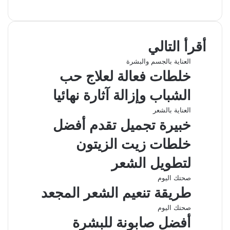
ي
X
ي
ا
ي
ب
ش
س
ن
ت
ل
ا
ا
ب
ك
ق
س
ر
ع
أقرأ التالي
و
د
ا
ر
ك
ة
ك
إ
ا
ب
ة
العناية بالجسم والبشرة
ن
م
ع
خلطات فعالة لعلاج حب
ب
ر
الشباب وإزالة آثارة نهائيا
ا
ل
العناية بالشعر
ب
خبيرة تجميل تقدم أفضل
ر
ي
خلطات زيت الزيتون
د
لتطويل الشعر
صحتك اليوم
طريقة تنعيم الشعر المجعد
صحتك اليوم
أفضل صابونة للبشرة