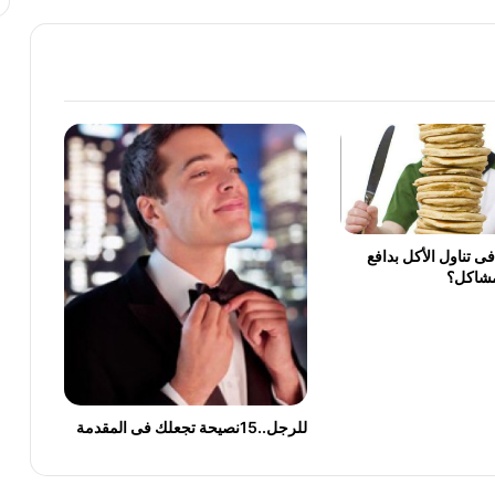
أفضل طرق حرق الدهون بسرعة جنونية
ريجيم الموز لخسارة الوزن بسرعة
أضرار الصبغة على الحامل
خلطات لتبييض المناطق السوداء في الجسم
 تناول الأكل بدافع
مشاكل؟
خلطات فعالة لعلاج حب الشباب وإزالة آثارة
نهائيا
خبيرة تجميل تقدم أفضل خلطات زيت
للرجل..15نصيحة تجعلك فى المقدمة
الزيتون لتطويل الشعر