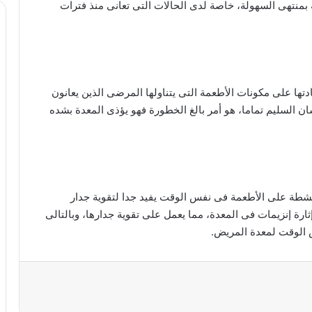
بمنتهى السهولة، خاصة لدى الحالات التى تعانى منذ فترات
وصفات طبيعية لغسول المناطق الحساسة
تها على مكونات الأطعمة التى يتناولها المرضى الذين يعانون
أفضل طرق حرق الدهون بسرعة جنونية
ان السليم تماما، هو أمر بالغ الخطورة فهو يؤذى المعدة بشده
ريجيم الموز لخسارة الوزن بسرعة
لشطة على الأطعمة فى نفس الوقت يفيد جدا لتقوية جدار
أضرار الصبغة على الحامل
ارة إنزيمات فى المعدة، مما يعمل على تقوية جدارها، وبالتالى
 الوقت لمعدة المريض.
خلطات لتبييض المناطق السوداء في الجسم
خلطات فعالة لعلاج حب الشباب وإزالة آثارة