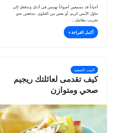
أحياناً قد تسمعين أصواتاً تهمس في أذنكِ وتدفعكِ إلى
تناول الآيس كريم، أو بعض من الحلوى. تندفعين نحو
تخريب نظامكِ…
أكمل القراءة »
البيت السعيد
كيف تقدمى لعائلتك ريجيم
صحي ومتوازن