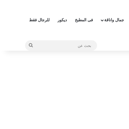
جمال واناقة
فى المطبخ
ديكور
للرجال فقط
بحث
عن