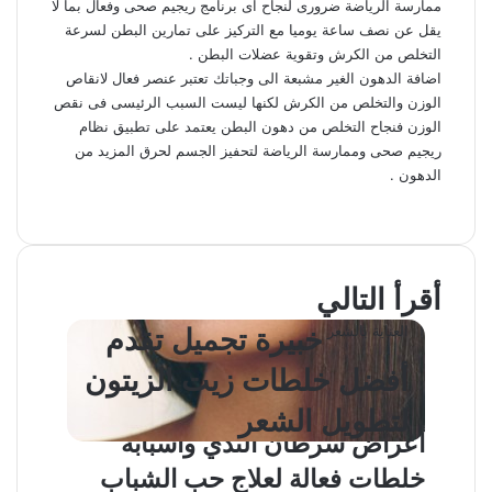
ممارسة الرياضة ضرورى لنجاح اى برنامج ريجيم صحى وفعال بما لا
يقل عن نصف ساعة يوميا مع التركيز على تمارين البطن لسرعة
التخلص من الكرش وتقوية عضلات البطن .
اضافة الدهون الغير مشبعة الى وجباتك تعتبر عنصر فعال لانقاص
الوزن والتخلص من الكرش لكنها ليست السبب الرئيسى فى نقص
الوزن فنجاح التخلص من دهون البطن يعتمد على تطبيق نظام
ريجيم صحى وممارسة الرياضة لتحفيز الجسم لحرق المزيد من
الدهون .
ل
ت
ف
و
م
ط
ي
ي
ا
ي
ب
X
ش
ن
ت
ل
ا
ا
س
أقرأ التالي
ب
ر
ك
ق
ع
س
ا
ك
و
د
ر
ة
اخبار صحية
صحتك اليوم
صحتك اليوم
صحتك اليوم
صحتك اليوم
صحتك اليوم
صحتك اليوم
العناية بالشعر
العناية بالجسم والبشرة
العناية بالجسم والبشرة
أفضل صابونة
خلطات لتبييض
أعراض سرطان
أفضل طرق حرق
أسماء أولاد جديدة
خلطات فعالة
خبيرة تجميل تقدم
طريقة تنعيم الشعر
ريجيم الموز لخسارة
وصفات طبيعية
إ
ا
ة
ك
ب
م
ع
ن
خلطات لتبييض المناطق السوداء
2019
المجعد
الوزن بسرعة
الثدي وأسبابه
للبشرة الجافة
المناطق السوداء في
الدهون بسرعة جنونية
لعلاج حب الشباب وإزالة
لغسول المناطق الحساسة
أفضل خلطات زيت الزيتون
ب
في الجسم
ر
الجسم
آثارة نهائيا
لتطويل الشعر
ا
أعراض سرطان الثدي وأسبابه
ل
خلطات فعالة لعلاج حب الشباب
ب