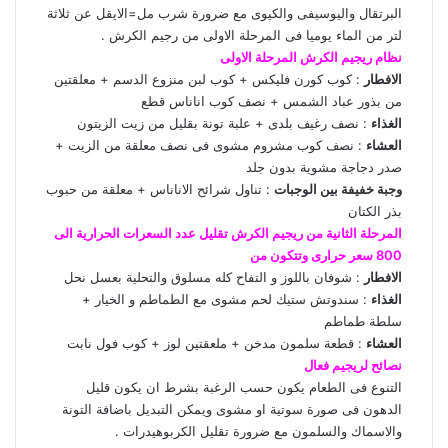
البرتقال واليوسيفى والكيوى مع ضرورة شرب مل=الايقل عن ثلاثة
لتر من الماء يوميا فى المرحلة الاولى من رجيم الكرش .
نظام ريجيم الكرش المرحلة الاولى
الافطار
: كوب كورن فليكس + كوب لبن منزوع الدسم + معلقتين
من بذور عباد الشمس + نصف كوب اناناس قطع
الغذاء
: نصف رغيف بلدى + علبة تونة بقليل من زيت الزيتون
العشاء
: نصف كوب مشروم مشوى فى نصف معلقة من الزيت +
صدر دجاجة مشوية بدون جلد
وجبة خفيفة بين الوجبات
: تناول شرائح الاناناس + معلقة من حبوب
بذر الكتان
المرحلة الثانية من ريجيم الكرش تقليل عدد السعرات الحرارية الى
800 سعر حرارى وتتكون من
الافطار
: شوفان باللوز و التفاح كله مسلوق والتحلية بعسل نحل
الغذاء
: سندوتش ستيك لحم مشوى مع الطماطم و الخيار +
سلطة طماطم
العشاء
: قطعة سلمون مدخن + ملعقتين لوز + كوب فول نابت
نصائح لريجيم فعال
التنوع فى الطعام يكون حسب الرغبة بشرط ان يكون قليل
الدهون فى صورة سوتية او مشوى ويمكن التبديل باضافة التونة
والاسماك والسلمون مع ضرورة تقليل الكربوهيدرات .