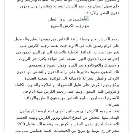
حلم سهل المنال مع رجيم الكرش السريع لإنقاص الوزن وحرق
دهون البطن والارداف
رجيم الكرش
يعتبر وسيلة رائعة للتخلص من دهون البطن والحصول
على قوام رشيق غاية فى الانوثة حيث يعتمد رجيم الكرش على
تغير بعد العادات الغذائية الخاطئة بالاضافة الى ان السر يكمن فى
إحتوائة على الدهون الغير مشبعة التى تتواجد بكثرة فى الزيوت
والاسماك والافوكادو و بذر الكتان وفول الصويا والسمسم .
تلك الدهون معروف تاثيرها على إزابة الدهون والتخلص من دهون
الارداف والبطن بسرعة بالاضافة الى فوائدة الصحية العديدة
يركز رجيم الكرش على تناول الخضروات والفاكهة والحبوب الكاملة
والبروتين قليل الدهون ويتم عمل ريجيم الكرش ستة ايام فى
الاسبوع لمدة اربع اسابيع للتخلص من
دهون البطن والارداف
بسرعة .
ينقسم رجيم الكرش الى مرحلتين الاولى تمتد اربعة ايام ويكون
الهدف منها التخلص من انتفاخ البطن وبروز الكرش وتهيئة الجسم
للاستعداد لحرق دهون البطن والكرش بسرعة وذالك بتناول 1200
سعر حرارى يوميا مع مزيج من الحمضيات الغنية بفيتامين سى مثل