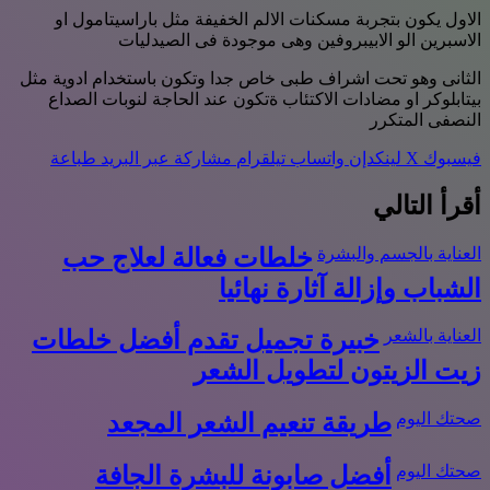
الاول يكون بتجربة مسكنات الالم الخفيفة مثل باراسيتامول او
الاسبرين الو الابيبروفين وهى موجودة فى الصيدليات
الثانى وهو تحت اشراف طبى خاص جدا وتكون باستخدام ادوية مثل
بيتابلوكر او مضادات الاكتئاب ةتكون عند الحاجة لنوبات الصداع
النصفى المتكرر
فيسبوك
‫X
لينكدإن
واتساب
تيلقرام
مشاركة عبر البريد
طباعة
أقرأ التالي
العناية بالجسم والبشرة
خلطات فعالة لعلاج حب
الشباب وإزالة آثارة نهائيا
العناية بالشعر
خبيرة تجميل تقدم أفضل خلطات
زيت الزيتون لتطويل الشعر
صحتك اليوم
طريقة تنعيم الشعر المجعد
صحتك اليوم
أفضل صابونة للبشرة الجافة