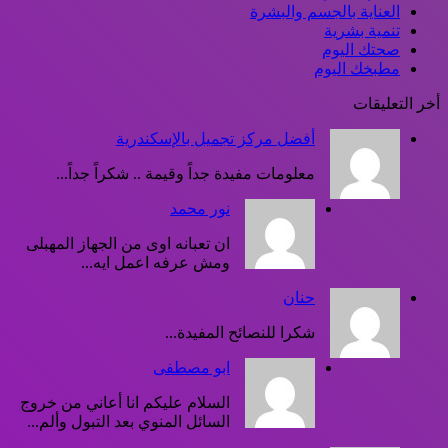
العناية بالجسم والبشرة
تنمية بشرية
صحتك اليوم
مطبخك اليوم
أخر التعليقات
أفضل مركز تجميل بالإسكندرية
معلومات مفيدة جداً وقيمة .. شكراً جداً...
نور محمد
ان تعبانه اوى من الجهاز المهبلى
ومش عرفه اعمل ايه...
حنان
شكرا للنصائح المفيدة...
ابو مصطفى
السلام عليكم انا أعاني من خروج
السائل المنوي بعد التبول وألم...