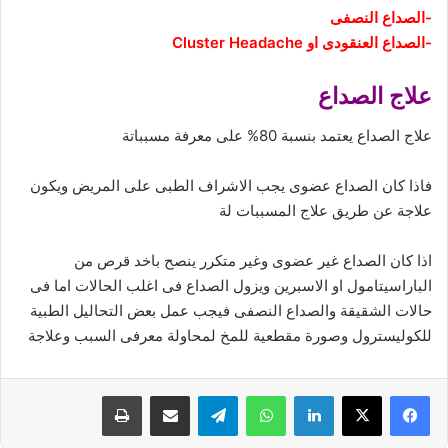
-الصداع النصفى
-الصداع العنقودى او Cluster Headache
علاج الصداع
علاج الصداع يعتمد بنسبة 80% على معرفة مسبباتة
فاذا كان الصداع عضوى يجب الاشراف الطبى على المريض ويكون
علاجة عن طريق علاج المسببات لة
اذا كان الصداع غير عضوى وغير متكرر ينصح باخد قرص من
الباراسيتامول او الاسبرين ويزول الصداع فى اغلب الحالات اما فى
حالات الشقيقة والصداع النصفى فيجب عمل بعض التحاليل الطبية
للكوليسترول وصورة مقطعية للمخ لمحاولة معرفى السبب وعلاجة
فيسبوك
‫X
لينكدإن
واتساب
تيلقرام
مشاركة عبر البريد
طباعة