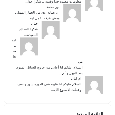
معلومات مفيدة جداً وقيمة .. شكراً جداً...
نور محمد
ان تعبانه اوى من الجهاز المهبلى
ومش عرفه اعمل ايه...
حنان
شكرا للنصائح
المفيدة...
ابو
م
ص
ط
فى
السلام عليكم انا أعاني من خروج السائل المنوي
بعد التبول وألم...
ام كيان
السلام عليكم انا غايبه عني الدوره شهر ونصف
وعملت الاسبوع الل...
القائمة البريدية