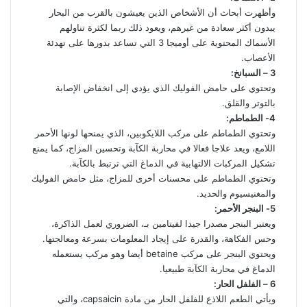
وأظهرت أبحاث أن الأشخاص الذين يعيشون بالقرب من البحار
يبدون أكثر سعادة من غيرهم، ويعود ذلك ربما لكثرة تناولهم
الأسماك المحتوية على أوميجا 3 التي تساعد بدورها على تهدئة
الأعصاب.
3 – السبانخ:
وتحتوي على حامض الفوليك الذي يؤدي إلى انخفاض الإصابة
بالتوتر والقلق.
4- الطماطم:
وتحتوي الطماطم على مركب اللايكوبين، الذي يمنحها لونها الأحمر
اللامع، ويعد علاجا فعالا في محاربة الكآبة وتحسين المزاج، كما يمنع
تشكيل المركبات الالتهابية في الدماغ التي ترتبط بالكآبة.
وتحتوي الطماطم على محسنات أخرى للمزاج، مثل حامض الفوليك
والمغنيسيوم والحديد.
5- البنجر الأحمر:
ويعتبر البنجر مصدرا جيدا لفيتامين بـ، الضروري لعمل الذاكرة،
وحس الفكاهة، والقدرة على إيجاد المعلومات بسرعة ومعالجتها.
ويحتوي البنجر على مركب betaine أيضا وهو مركب يستعمله
الدماغ في محاربة الكآبة طبيعيا.
6 – الفلفل الحار:
ويأتي الطعم اللاذع للفلفل الحار من مادة capsaicin، والتي