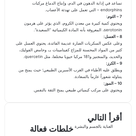
تساعد في إذابة الدهون في الدم، وإنتاج الدماغ مركبات
endorphins – التي تعمل على تهدئة الأعصاب.
7 – الثوم:
ويحتوي كمية كبيرة من معدن الكروم، الذي يؤثر على هرمون
serotonin، المعروفة بأنه المادة الكيميائية “السعيدة”.
8 – العسل:
وعلى عكس السكريات الضارة عديمة الفائدة، يحتوي العسل على
كثير من المواد المحسنة للمزاج كفيتامينات بـ، وحامض الفوليك،
والحديد، والمنجنيز و181 مركبا حيويا مختلفا، مثل quercetin.
9 – الكرز:
ويطلق عليه الأطباء في الغرب الأسبرين الطبيعي؛ حيث يمنح من
يتناوله شعوراً عارماً بالسعادة.
10 – الموز:
ويحتوي على مركب كيميائي طبيعي يمنح الثقة بالنفس.
ل
ت
ف
و
م
ط
ي
ي
ا
ي
ب
X
ش
ن
ت
ل
ا
ا
س
أقرأ التالي
ب
ر
ك
ق
ع
س
ا
ك
و
د
ر
ة
العناية بالجسم والبشرة
خلطات فعالة
إ
ا
ة
ك
ب
م
ع
ن