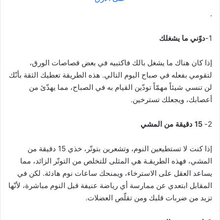
.
1-
دوّني ما يشغلك
إذا كان هناك ما يشغل بالك فاكتبيه في بعض قصاصات الورق،
لتقومي بفعله في صباح اليوم التالي. هذه الطريقة تعطيك الثقة بأنّك
لن تنسي شيئاً مهمّاً تودّين القيام به في الصباح، مما يهدّئ من
أعصابك، ويجعلك تسترخين.
2-
15 دقيقة من المشي
إذا كنت لا تستطيعين النوم، وتشعرين بتوتّر، خذي 15 دقيقة من
المشي، فهذه الطريقـة هي المثلى للتخلص من التوتّر الزائد، مما
يساعد العقل على الاسترخاء، ويمنحك ساعات نوم هادئة. لكن في
المقابل ابتعدي عن ممارسة أي رياضة عنيفة قبل النوم مباشرة، لأنّها
تزيد من ضربات قلبك ومن تقلّص العضلات.