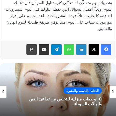
وتصيبك بنوم متقطّع، لذا تجنّبي كثرة تناول السوائل قبل ذهابك
للنوم. ولعلّ أفضل السوائل التي يفضّل تناولها قبل النوم المشروبات
الدافئة، كالحليب مثلاً، فهذه المشروبات تساعد الجسم على إفراز
هورمونات تساعد على النوم، ممّا يؤمّن طريقة طبيعيّة للنوم الهادئ
والعميق.
فيسبوك
‫X
لينكدإن
واتساب
تيلقرام
مشاركة عبر البريد
طباعة
العناية بالجسم والبشرة
10 وصفات منزلية للتخلص من تجاعيد العين
والهالات السوداء