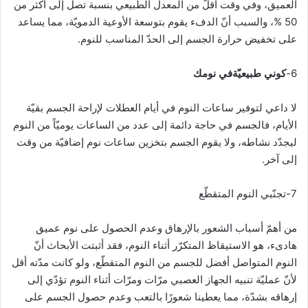
العميق، وفي وقت أقلّ من المعدل الطبيعي بنسبة تصل إلى أكثر من
50 %، والسبب أنّ الدفء يقوم بتوسعة الأوعية الدمويّة، مما يساعد
على تخفيض حرارة الجسم إلى الحدّ المناسب للنوم.
6-
كوني طبيعيّةفي نومك
لا داعي لتوفير ساعات النوم في أيام العطلات لإراحة الجسم بقيّة
الأيام، فالجسم في حاجة دائمة إلى عدد من الساعات يوميّاً من النوم
ليجدّد نشاطه، ولا يقوم الجسم بتخزين ساعات نوم إضافيّة من وقت
إلى آخر.
7-تجنّبي النوم المتقطّع
من أهمّ أسباب الشعور بالإرهاق وعدم الحصول على نوم عميق
هادىء، هو الاستيقاظ المتكرّر أثناء النوم، فقد أثبتت الأبحاث أنّ
النوم المتواصل أفضل للجسم من النوم المتقطّع، ولو كانت مدّته أقل
لأنّ عمليّة تنبيه الجهاز العصبي مرّات ومرّات أثناء النوم تؤدّي إلى
إرهاقه بشدّة، مما يعطينا شعورًا بالتعب وعدم حصول الجسم على