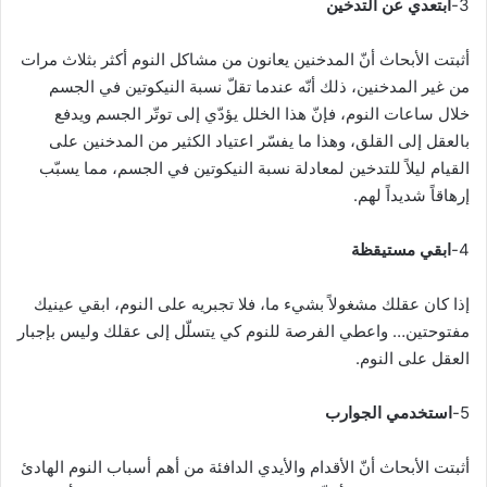
3-
ابتعدي عن التدخين
أثبتت الأبحاث أنّ المدخنين يعانون من مشاكل النوم أكثر بثلاث مرات
من غير المدخنين، ذلك أنّه عندما تقلّ نسبة النيكوتين في الجسم
خلال ساعات النوم، فإنّ هذا الخلل يؤدّي إلى توتّر الجسم ويدفع
بالعقل إلى القلق، وهذا ما يفسّر اعتياد الكثير من المدخنين على
القيام ليلاً للتدخين لمعادلة نسبة النيكوتين في الجسم، مما يسبّب
إرهاقاً شديداً لهم.
4-
ابقي مستيقظة
إذا كان عقلك مشغولاً بشيء ما، فلا تجبريه على النوم، ابقي عينيك
مفتوحتين… واعطي الفرصة للنوم كي يتسلّل إلى عقلك وليس بإجبار
العقل على النوم.
5-
استخدمي الجوارب
أثبتت الأبحاث أنّ الأقدام والأيدي الدافئة من أهم أسباب النوم الهادئ