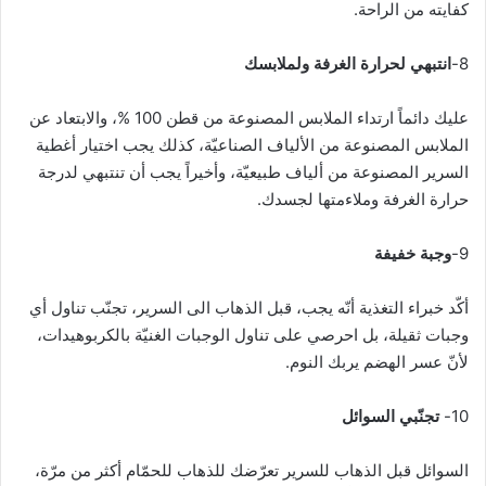
كفايته من الراحة.
8-
انتبهي لحرارة الغرفة ولملابسك
عليك دائماً ارتداء الملابس المصنوعة من قطن 100 %، والابتعاد عن
الملابس المصنوعة من الألياف الصناعيّة، كذلك يجب اختيار أغطية
السرير المصنوعة من ألياف طبيعيّة، وأخيراً يجب أن تنتبهي لدرجة
حرارة الغرفة وملاءمتها لجسدك.
9-
وجبة خفيفة
أكّد خبراء التغذية أنّه يجب، قبل الذهاب الى السرير، تجنّب تناول أي
وجبات ثقيلة، بل احرصي على تناول الوجبات الغنيّة بالكربوهيدات،
لأنّ عسر الهضم يربك النوم.
10-
تجنّبي السوائل
السوائل قبل الذهاب للسرير تعرّضك للذهاب للحمّام أكثر من مرّة،