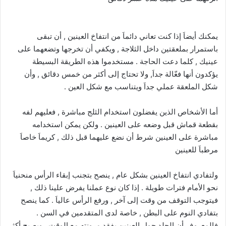
يمكنك أيضاَ إذا كنت تعاني دائماَ من انتفاخ العينين , أن تبقى
باستمرار بملعقتين داخل الثلاجة , ويكفي أن تخرجها وتضعهما على
عينيك , كلما دعت الحاجة . مستخدموا هذه الطريقة البسيطة
يؤكدون أنها فعّالة جداَ, ولا تحتاج إلى أكثر من خمس دقائق , وأن
شكل الملعقة عملي جداَ ويتناسب مع شكل العين .
أما الأشخاص الذين يفضلون استخدام الثلج مباشرة , فعليهم لفه
بقطعة قماش قبل وضعه على العينين . ولكن يمكن استخدامه
مباشرة على العينين شرط أن نضع عليهما قبل ذلك , كريماَ خاصاَ
مرطباَ للعينين
ولتفادي انتفاخ العينين بشكل عام , ينصح بتجنب إبقاء الرأس منحنياَ
نحو الأمام فترات طويلة . إذا كان نوع عملنا يفرض علينا ذلك ,
فيتوجب التوقف من وقت إلى آخر , ورفع الرأس عالياَ . كما ينصح
بتفادي النوم على البطن , خاصة لدى المتقدمين في السن .
فالمعروف أن الجلد حول العينين يفقد مرونته مع الوقت , ويصبح أكثر