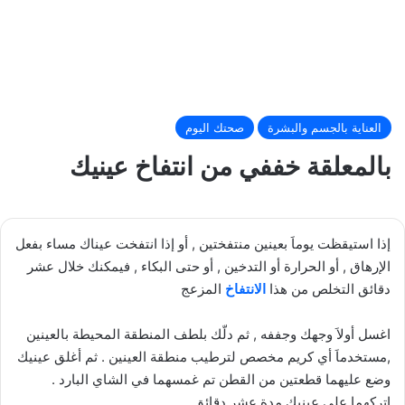
العناية بالجسم والبشرة
صحتك اليوم
بالمعلقة خففي من انتفاخ عينيك
إذا استيقظت يوماَ بعينين منتفختين , أو إذا انتفخت عيناك مساء بفعل
الإرهاق , أو الحرارة أو التدخين , أو حتى البكاء , فيمكنك خلال عشر
دقائق التخلص من هذا
الانتفاخ
المزعج
اغسل أولاَ وجهك وجففه , ثم دلّك بلطف المنطقة المحيطة بالعينين
,مستخدماَ أي كريم مخصص لترطيب منطقة العينين . ثم أغلق عينيك
وضع عليهما قطعتين من القطن تم غمسهما في الشاي البارد .
اتركهما على عينيك مدة عشر دقائق