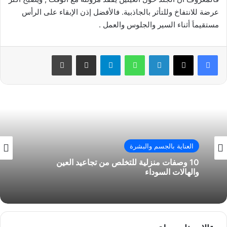
عرضة للانتفاخ وللتأثر بالجاذبية. فالأفضل إذن الإبقاء على الرأس
مستقيماَ أثناء السير والجلوس والعمل .
فيسبوك
‫X
لينكدإن
واتساب
تيلقرام
مشاركة عبر البريد
طباعة
العناية بالجسم والبشرة
10 وصفات منزلية للتخلص من تجاعيد العين
والهالات السوداء