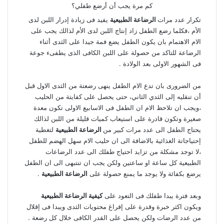
كم مرة يجب أن أرضع طفلي؟
تكرار عدد مرات
الرضاعة الطبيعية
يفيد فى زيادة إدرار اللبن لدى
الأم ،فكلما رضع الطفل زاد إنتاج اللبن لدى الأم لذالك يجب على
الام الاهتمام بان يكون الطفل يضع فمة جيدا على الثدى أثناء
الرضاعة للتاكد من حصولة على اللبن الكافى الذى يطفىء جوعة
فى الشهور الاولى بعد الولادة .
من الضرورى بان تدع الام الطفل ينهى رضعتة من الثدى الاول قبل
أن تنقليه إلى الثدي الثاني، حتى يحصل على كفايتة من الحليب
،ويجب ان تلاحظ الام ان الطفل فى الاسابيع الاولى تكون معدة
صغيرة وتكون قادرة على استيعاب كميات قليلة من اللبن لذالك
يحتاج الطفل الى عدد مرات كبير من
الرضاعة الطبيعية
لتغطية
إحتياجاتة الغذائية بالاضافة الى ان حليب الام سهل الهضم للطفل
،لا توجد مشكلة من تزايد احتياج طفلك الى عدد الرضاعات
الطبيعية كل ساعة او ساعتين ولكن يجب ان تنتبهى الى ان الطفل
يرضع بكفائة ولا يوجد ما يمنع حصولة على
الرضاعة الطبيعية
.
وبعد فترة يبدا طفلك فى التعود على
كيفية الرضاعة الطبيعية
ويكون اكثر خبرة وقدرة على إفراغ محتويات الثدى ويبدا فى إقلال
من عدد الرضات ولكن يحصل على القدر الكافى خلال كل رضعة .