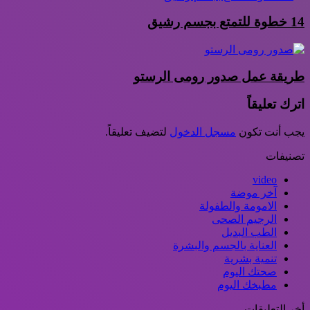
14 خطوة للتمتع بجسم رشيق
طريقة عمل صدور رومى الرستو
اترك تعليقاً
يجب أنت تكون
مسجل الدخول
لتضيف تعليقاً.
تصنيفات
video
آخر موضة
الامومة والطفولة
الرجيم الصحى
الطب البديل
العناية بالجسم والبشرة
تنمية بشرية
صحتك اليوم
مطبخك اليوم
أخر التعليقات