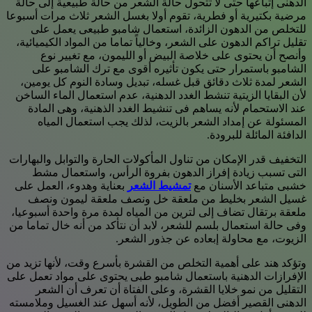
الدهنى إتباعها حتى لا تتحول حالة الشعر من حالة طبيعية إلى حالة
مرضية بكتيرية أو فطرية، تقوم أولا بغسل الشعر ثلاث مرات أسبوعا
للتخلص من الدهون الزائدة، استعمال شامبو طبيعى يعمل على
تقليل تراكم الدهون على الشعر، وخالياً تماما من المواد الكيميائية،
وأنصح أن يحتوى على خلاصة البيض أو الليمون، مع تغيير نوع
الشامبو باستمرار حتى يكون تأثيره أقوى مع ترك الشامبو على
الشعر لمدة ثلاث دقائق قبل غسله، تبديل وسادة النوم كل يومين،
لأن البقايا الزيتية تنشط الغدد الدهنية، عدم استعمال الماء الساخن
عند الاستحمام لأنه يساهم فى تنشيط الغدد الذهنية، وهى المادة
المسئولة عن إمداد الشعر بالزيت، لذلك يجب استعمال المياه
الدافئة المائلة للبرودة.
التخفيف قدر الإمكان من تناول المأكولات الحارة والتوابل والبهارات
التى تسبب زيادة إفراز الدهون بفروة الرأس، واستعمال مشط
خشبى متباعد الأسنان مع
تمشيط الشعر
بعناية وهدوء، العمل على
غسيل الشعر بخليط من ملعقة خل ونصف ملعقة ليمون ونصف
ملعقة برتقال تضاف إلى لترين من المياه لمدة مرة واحدة أسبوعيا،
وفى حالة استعمال بلسم للشعر، لابد أن نتأكد من أنه خال تماما من
الزيوت، مع محاولة إبعاده عن جذور الشعر.
وتؤكد هند على أهمية التخلص من القشرة بأسرع وقت، لأنها تزيد من
الإفرازات الدهنية باستعمال شامبو طبى يحتوى على مواد تعمل على
التقليل من نمو خلايا القشرة، وعلى الفتاة أن تعرف أن الشعر
الدهنى القصير أفضل من الطويل، لأنه أسهل عند الغسيل وملامسته