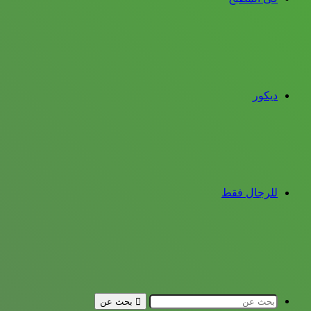
ديكور
للرجال فقط
بحث عن