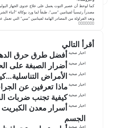
كما لوحظ أن عصير التوت يعمل على علاج عدوى الجهاز البولي
مصدراً رئيسياً لفيتامين “سى”، طبقاً لما ورد بوكالة “أنباء الش
وتعد الفراولة من المصادر الهامة لفيتامين “سي” التي تعمل على
ل
ت
ف
و
م
ط
ي
ي
ا
ي
ب
X
ش
ن
ت
ل
ا
ا
س
أقرأ التالي
ب
ر
ك
ق
ع
س
ا
ك
و
د
ر
ة
اخبار صحية
أفضل طرق حرق الدهو
إ
ا
ة
ك
ب
م
ع
ن
اخبار صحية
أضرار الصبغة على الح
ب
ر
اخبار صحية
الأمراض التناسلية…
ا
ل
اخبار صحية
ماذا تعرفين عن الجراح
ب
اخبار صحية
كيفية تجنب ضربات 
ر
ي
اخبار صحية
أسرار معدن الكبريت و
د
الجسم
اخبار صحية