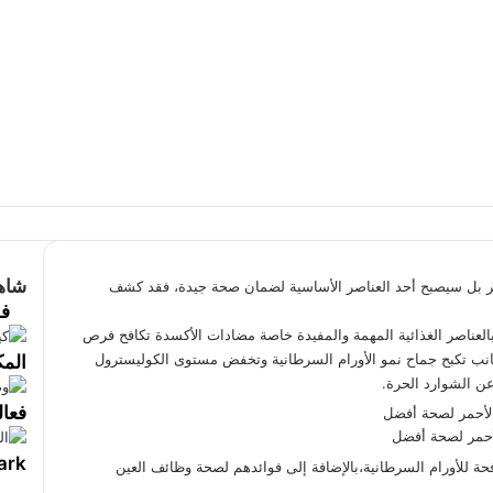
شاهد
عر بل سيصبح أحد العناصر الأساسية لضمان صحة جيدة، فقد كشف
فو
بالعناصر الغذائية المهمة والمفيدة خاصة مضادات الأكسدة تكافح فرص
انب تكبح جماح نمو الأورام السرطانية وتخفض مستوى الكوليسترول
المك
عن الشوارد الحرة.
فعال
أحمر لصحة أفضل
tch mark
ة للأورام السرطانية،بالإضافة إلى فوائدهم لصحة وظائف العين