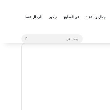
إ
غ
ل
ا
جمال واناقة
فى المطبخ
ديكور
للرجال فقط
ق
بحث
عن