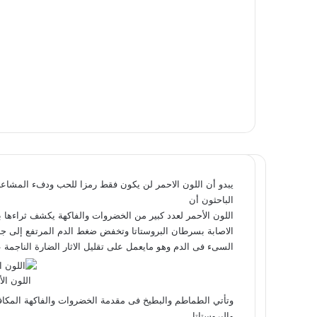
يبدو أن اللون الاحمر لن يكون فقط رمزا للحب ودفء المشا
الباحثون أن
اللون الأحمر لعدد كبير من الخضروات والفاكهة يكشف ثراءها 
الاصابة بسرطان البروستاتا وتخفض ضغط الدم المرتفع إلى ج
السىء فى الدم وهو مايعمل على تقليل الاثار الضارة الناجمة 
اللون ال
وتأتي الطماطم والبطيخ فى مقدمة الخضروات والفاكهة المكافح
والبروستاتا.