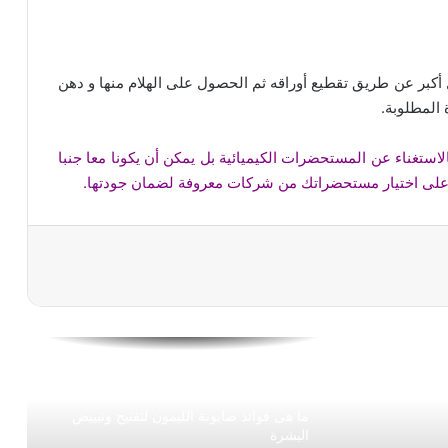
للوجه والشعر والجسم وصفات تجميليّة من
الزيوت الأساسيّة
أكبر عن طريق تقطيع أوراقه ثم الحصول على الهلام منها و دهن
خلطة الشوفان والرايب لتبيض البشرة ومنع
 المطلوبة.
جفافها خلال الصيف
استغناء عن المستحضرات الكيميائية بل يمكن أن يكونا معا جنبا
ى اختيار مستحضراتك من شركات معروفة لضمان جودتها.
ما هى فوائد الكولاجين للبشرة
أخطاء يحب تجنبها عند وضع كريم الأساس
10 وصفات منزلية للتخلص من تجاعيد العين
والهالات السوداء
ما هى فوائد صابونة الليمون لتفتيح وتبييض
البشرة