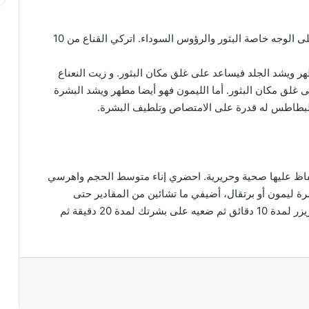
اخلطي المقادير كلها في الخلاط الكهربائي ثم ضعيها على الوجه خاصة البثور والرؤوس السوداء. اتركي القناع من 10
وصفات طبيعية لترطيب البشرة الجافة
هر ويشد الجلد فيساعد على غلق مكان البثور. و زيت النعناع
لق مكان البثور. أما الليمون فهو أيضا مطهر ويشد البشرة
للوجه والشعر والجسم وصفات تجميليّة من
 البطاطس له قدرة على الامتصاص وتلطيف البشرة.
الزيوت الأساسيّة
خلطة الشوفان والرايب لتبيض البشرة ومنع
حفاظ عليها صحية وحريرية. احضري إناء متوسط الحجم واهرسي
جفافها خلال الصيف
ة ليمون أو برتقال، أضيفي ما تشائين من المقادير حتى
تحصلي على ملمس متماسك للعجين ثم ضعيه فى الفريزر لمدة 10 دقائق ثم ضعيه على بشرتك لمدة 20 دقيقة ثم
ما هى فوائد الكولاجين للبشرة
أخطاء يحب تجنبها عند وضع كريم الأساس