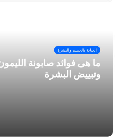
أقرأ التالي
العناية بالجسم والبشرة
ما هى فوائد صابونة الليمون 
وتبييض البشرة