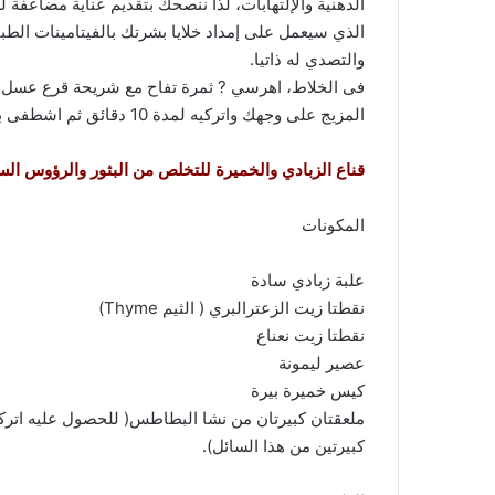
الدهنية والإلتهابات، لذا ننصحك بتقديم عناية مضاعفة 
الذي سيعمل على إمداد خلايا بشرتك بالفيتامينات الطب
والتصدي له ذاتيا.
فى الخلاط، اهرسي ? ثمرة تفاح مع شريحة قرع عسل 
المزيج على وجهك واتركيه لمدة 10 دقائق ثم اشطفى بشرتك بماء الورد. يكفيك إعداد هذا القناع بشكل أسبوعي.
قناع الزبادي والخميرة للتخلص من البثور والرؤوس الس
المكونات
علبة زبادي سادة
نقطتا زيت الزعترالبري ( الثيم Thyme)
نقطتا زيت نعناع
عصير ليمونة
كيس خميرة بيرة
ملعقتان كبيرتان من نشا البطاطس( للحصول عليه ات
كبيرتين من هذا السائل).