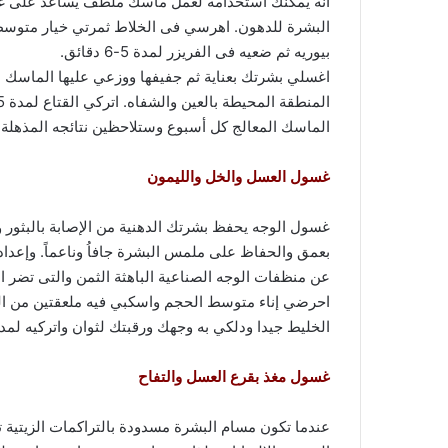
أنه يمكنك استخدامه لعمل ماسك ملطف يساعد على غلق
البشرة للدهون. اهرسي فى الخلاط ثمرتي خيار متوس
بيوريه ثم ضعيه فى الفريزر لمدة 5-6 دقائق.
اغسلي بشرتك بعناية ثم جفيفها ووزعي عليها الماسك ب
الماسك المعالج كل أسبوع وستلاحظين نتائجه المذهلة 
غسول العسل والخل والليمون
غسول الوجه يحفظ بشرتك الدهنية من الإصابة بالبثور وا
بعمق والحفاظ على ملمس البشرة جافاُ وناعماً. وإعد
عن منظفات الوجه الصناعية الباهثة الثمن والتى تضر ا
احرضي إناء متوسط الحجم واسكبي فيه ملعقتين من ال
الخليط جيدا ودلكي به وجهك ورقبتك لثوان واتركيه لمدة 25 -30 دقيقة ثم اشطفى بشرتك بالماء البا
غسول مغذ بقرع العسل والتفاح
عندما تكون مسام البشرة مسدودة بالتراكمات الزيتية تكثر