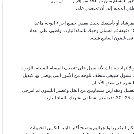
 المسام ومن ثم الحد من إفراز
البشرة
طتي الحجم إلى أن تحصلي على
فرشاة أو بأصبعك بحيث يغطي جميع أجزاء الوجه ماعدا
المنطقة المحيطة بالعين والشفاه. اتركي القتاع لمدة 15 دقيقة ثم اغسلي وجهك بالماء البارد.. واظبي على إعداد
فى غضون أسابيع قليلة.
لإلتهابات، ذلك لأنه يعمل على تنظيف المسام المليئة بالزيوت
اد غسول طبيعي منظف للوجه من الأمور التى يوصي بها كبديل
لبشرة فى بعض الأحيان.
عسل ومقدارين متساويين من الخل وعصير الليمون ثم امزجي
رد.
 البكتيريا والجراثيم وتصبح أكثر قابلية لتكوين الحبيبات