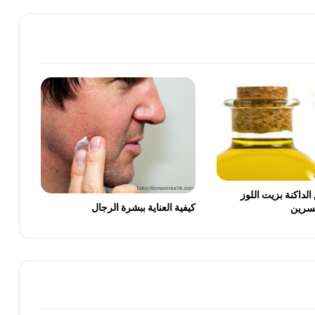
للوجه والشعر والجسم وصفات تجميليّة من
الزيوت الأساسيّة
خلطة الشوفان والرايب لتبيض البشرة ومنع
جفافها خلال الصيف
ما هى فوائد الكولاجين للبشرة
الداكنة بزيت اللوز
أخطاء يحب تجنبها عند وضع كريم الأساس
كيفية العناية ببشرة الرجال
لسرين
10 وصفات منزلية للتخلص من تجاعيد العين
والهالات السوداء