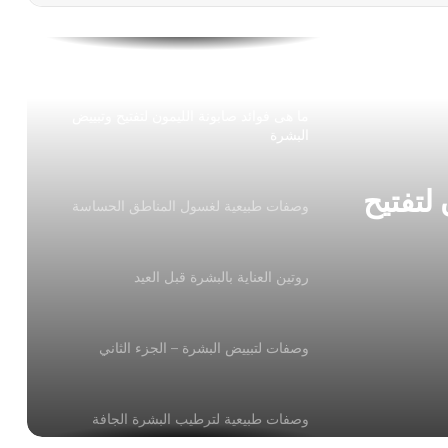
10 وصفات منزلية للتخلص من تجاعيد العين
والهالات السوداء
ما هى فوائد صابونة الليمون لتفتيح وتبييض
البشرة
لتفتيح
وصفات طبيعية لغسول المناطق الحساسة
روتين العناية بالبشرة قبل العيد
وصفات لتبييض البشرة – الجزء الثاني
وصفات طبيعية لترطيب البشرة الجافة