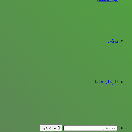
ديكور
للرجال فقط
بحث عن