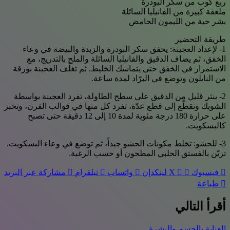
ربع كوب من سكر البودرة
ملعقة كبيرة من الفانيليا السائلة
بشر حبة من الليمون الحامض
طريقة التحضير
1- لإعداد العجينة: يخفق سكر البودرة والزبدة والبيضة في وعاء
الخفق، ثم يضاف الدقيق والفانيليا السائلة والملح بالتدريج، مع
الاستمرار في الخفق حتى يتماسك الخليط. ثم تغلّف العجينة بورقة
من النايلون وتوضع في البرّاد لمدة ساعة.
2- ينثر قليل من الدقيق على سطح الطاولة، تفرد العجينة بواسطة
الشوبك وتقطّع إلى قطع عدّة، تفرد كل منها في قوالب الفرن، وتخبز
على حرارة 180 درجة مئوية لمدة 10 إلى 12 دقيقة حتى تصبح
كالبسكويت.
3- للحشو: تخلط مكونات الحشو جيداً، ثم توضع في وعاء البسكويت.
تزيّن بالفستق الحلبي المطحون أو حسب الرغبة.
فيسبوك
‫X
لينكدإن
واتساب
تيلقرام
مشاركة عبر البريد
طباعة
أقرأ التالي
العناية بالجسم والبشرة