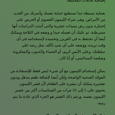
إضافته للأكلات المختلفة.
بعملية بسيطة جدا تستطيع حماية نفسك وأسرتك من العديد
من الأمراض، وهى شراء الليمون العضوي أو الحرص على
إختياره بدون رش مبيدات حشرية والتى أثبتت الدراسات أنها
مسرطنة، ثم عليك أن تغسله جيدا و وضعه في الثلاجة ويمكنك
أيضا أن تحتفظ به فى الفريزر وتجميده لإستخدامه فى أى
وقت تريده، ووضعه على أى شئ تأكله، مثل رشه على
سلطتك، وعلى الآيس كريم، أو الحساء والحبوب والمعكرونة
وصلصة السباغيتي، أو أيا كان.
يمكن إستخدام الليمون مع أي شيء ليس فقط للإستفادة من
الفوائد الصحية الواضحة ولكن أيضا لإضافة طعم مذهل وبدون
تقشيره يمكنك أن تبشره على الطعام لأن قشر الليمون
يحتوي على 5 إلى 10 مرات من الفيتامينات أكثر من عصير
الليمون نفسه، ورغم ذلك القشر هو الجزء الذي عادة ما يتم
رميه.