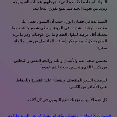
المواد المضادة للأكسدة التي تمنع ظهور علامات الشيخوخة
ويزيد من نعومة الجلد مما يمنع تكوين التجاعيد.
المساعدة في فقدان الوزن حيث أن الليمون يعمل على
مقاومة الرغبة الشديدة في الجوع، ويعطي شعور بالشبع مما
يجعلك أقل عرضة لتناول الطعام ما بين الوجبات وهو ما يزيد
الوزن بشكل كبير، ويمكن إضافته للماء بدل من شرب الماء
منفردا.
تحسين صحة الفم والأسنان واللثة ورائحة النفس و التخلص
من بكتريا الفم و تحسين صحة الفم عموماً .
لترطيب الشعر المتقصف وللقضاء على القشرة وللحفاظ
على الأظافر من الكسر.
كل هذه الأسباب تجعلك تضع الليمون فى كل أكلك.
فيسبوك
‫X
لينكدإن
واتساب
تيلقرام
مشاركة عبر البريد
طباعة