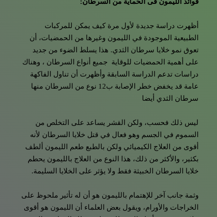
فوائد الليمون فى الحماية من السرطان:
أظهرت دراسة جديدة لأول مرة كيف يمكن للمركبات
الطبيعية الموجودة في الليمون وغيرها من الحمضيات، أن
تعوق نمو خلايا سرطان الثدي. هذا يسلط الضوء من جديد
على أهمية الحمضيات للوقاية جميع أنواع السرطان ، وهناك
دراسات تدعم الدراسة السابقة وأظهرت أن تناول الفاكهة
عامة قد يخفض خطر الإصابة ب12 نوع من السرطان منها
سرطان الثدي أيضا
ليس ذلك فحسب، ولكن القشر يساعد على التخلص من
السموم في الجسم وهو فعال في قتل خلايا السرطان لأنه
أقوى من العلاج الكيميائي ولكن بالطبع طعم الليمون ألطف
بكثير، والأكثر من ذلك، هذا النوع من العلاج بالليمون يحطم
خلايا السرطان الخبيثة فقط ولا يؤثر على الخلايا السليمة.
وثمة جانب آخر للإهتمام بالليمون هو أن له تأثير ملحوظ على
الخراجات والأورام، ويقول بعض العلماء أن الليمون هو أقوى