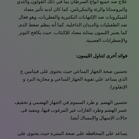
علاج ضد جميع أنواع السرطان بما في ذلك القولون والثدي
والبروستاتا والرئة والبنكرياس، كما كان لديه تأثير مضاد
للميكروبات ضد الإلتهابات البكتيرية والفطريات، وهو فعال
ضد الطفيليات والديدان الداخلية، كما أنه ينظم ضغط الدم،
كما يعتبر الليمون بمثابة مضاد للإكتئاب، حيث يكافح التوتر
والإضطرابات العصبية.
فوائد أخرى لتناول الليمون:
تحسين صحة الجهاز المناعي حيث يحتوى على فيتامين ج
الذي يساعد علي تقوية الجهاز المناعي و محاربة البرد و
الإنفلونزا.
تحسين الهضم و طرد السموم في الجهاز الهضمي و تخفيف
عسر الهضم وطرد الغازات غير المرغوب فيها، ومفيد فى
حالات الإسهال والإمساك أيضا.
يساعد على المحافظة على صحة البشرة حيث يحتوى على