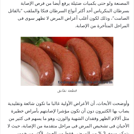
المصنعة ولو حتى بكميات ضئيلة يرفع أيضا من فرص الإصابة
بسرطان البنكرياس أحد أكثر أنواع السرطان فتكا والملقب “بالقاتل
الصامت”، وذلك لكون أغلب أعراض المرض لا تظهر سوى فى
المراحل المتأخرة من الإصابة.
قطعة نقانق
وأوضحت الأبحاث، أن الأعراض الأولية غالبا ما تكون شائعة وتقليدية
يصاب بها الكثيرون دون أن تكون مؤشرا لإصابتهم بأمراض خطيرة
مثل آلالام الظهر وفقدان الشهية والوزن، وهو ما يسهم فى كثير من
الأحيان فى تشخيص المرض فى مراحل متقدمة من الإصابة، حيث لا
يتمكن سوى 3 % من المرضى فقط من العيش لأكثر من خمس