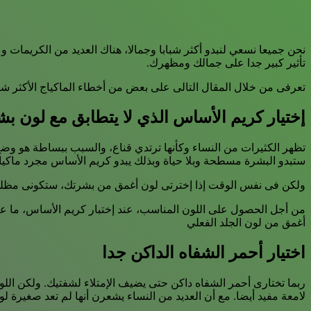
نحن جميعا نسعي لنبدو أكثر شبابا وجمالا، هناك العديد من الكريمات
تأثير كبير جدا على جمالك ومظهرك.
تعرفى من خلال المقال التالى على بعض من أخطاء الماكياج الأكثر ش
إختيار كريم الأساس الذي لا يتطابق مع لون ب
تظهر الكثيرات من النساء وكأنها ترتدي قناع، والسبب ببساطة هو وضع
ستبدو البشرة مسطحة وبلا حياة وبذلك يبدو كريم الأساس مجرد ماك
ولكن فى نفس الوقت إذا إخترتى لون أغمق من بشرتك، ستكونى مظلم
من أجل الحصول على اللون المناسب، عند إختبار كريم الأساس، ما عل
أغمق من لون الجلد الفعلي
اختيار أحمر الشفاه الداكن جدا
ربما تختارى أحمر الشفاه داكن حتى يضيف الإمتلاء لشفتيك. ولكن الل
لامعة مفيد أيضا. مع أن العديد من النساء يشعرن أنها لم تعد صغيرة