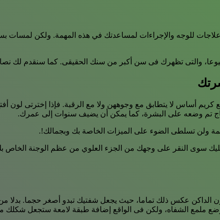
 وعلاجات للوجه والإجراءات لمساعدتك في هذه المهمة. ولكن لمسات بس
يوعا، والتى تظهرك فى سن أكبر من سنك الحقيقى. كما سنقدم لك نصائح
شرتك
 كريم أساس لا يتطابق مع وجوههن ولا مع الرقبة. فإذا إخترتى لون أف
ياج تم وضعه على البشرة، كما يمكن أن يضيف سنوات إلى عمرك.
ة ولن تسلطى الضوء على الميزات الخاصة بك وبجمالك!.
يك سوى النقر على وجهك من الجزء العلوي من عظم الوجنة الخاص بك إ
ون الداكن عكس ذلك تماما، حيث يجعل شفتيك تبدو أصغر حجما. بدلا من
 لوضع ملمع الشفاه، ولكن فى الواقع إضافة طبقة لامعة ستجعل شكلك م