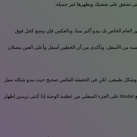
سيبقى تشقق على شفتيك ويظهرها غير جميلة.
هر العام الخاص بك يبدو أكبر سنا. وبالعكس فإن وضع كحل فوق
فسه من الأسفل، وتأكدى من أن الخطين أسفل وأعلى العين يتصلان
د أنه يضيف جمالا وشكل طبيعى، لكن فى الحقيقة العكس صحيح حيث يبدو شكله ممل
الصواب هو محاولة إختيار ألوان تتناسب مع اللون الطبيعي للبشرة كاللون الوردى. وعند وضعه تبدأى في الإرتفاع من خدك، و ابتعدى عن وضع blusher على الجزء السفلي من عظمة الوجنة إذا كنتى تريدين إظهار