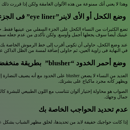
وهذا لا يعني أنك ممنوعة من هذه الألوان الغامقة ولكن إذا قررت ذلك 
وضع الكحل أو الأى لاينر”eye liner” فى الجزء السفلى من العيون
تضع الكثيرات من النساء الكحل على الجزء السفلي من عينيها فقط. ح
عينيك أيضا سوف يجعلها أجمل وأوسع. ولكن تأكدى من عدم جعله سمي
عند وضع الكحل، حاولى أن تكونى أقرب إلى خط الرموش الخاصة بك بأ
في النهاية فى زاوية العين، ثم حاولى إضافة لمسة من الظل الداكن 
وضع أحمر الخدود “blusher” بطريقة منخفضة جدا على وجهك
العديد من النساء لا يضعن blusher على ال
ويظهر كأنه مجرد ماكياج على بشرتك.
جمال وجهك.
عدم تحديد الحواجب الخاصة بك
إذا كانت حواجبك خفيفة لابد من تحديدها، لخلق مظهر الشباب بشكل ع