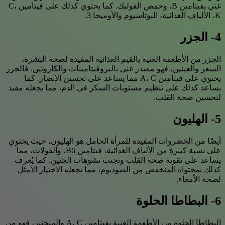
غني بفيتامين B، وحمض الفوليك. كما يحتوي كذلك على فيتامين C،
K، الألياف الغذائية، البوتاسيوم والأوميجا 3.
4- الجزر
الجزر من الأطعمة الغنية بالقيم الغذائية المفيدة لصحة البشرة،
الشعر والعينين، فهو مصدر غني بالبروفيتامينات والكاروتين. فالجزر
يحتوي على فيتامين A، C مما يساعد على تحسين الإبصار. كما
يساعد كذلك على تنظيم مستويات السكر في الدم، مما يجعله مفيد
لتحسين صحة القلب.
5- الهليون
أيضًا من الخضروات المفيدة للمرأة الحامل هو الهليون، حيث يحتوي
على نسبة كبيرة من الألياف الغذائية، فيتامين B6، والفولات، مما
يساعد على تقوية صحة القلب وتجنب تشوهات الجنين. كما يُعرف
كذلك بمحتواه المنخفض من الصوديوم، مما يجعله الاختيار الأمثل
لصحة الأمعاء.
6- البطاطا الحلوة
البطاطا الحلوة من الأطعمة الغنية بفيتامين A، C والمنجنيز، فهو من