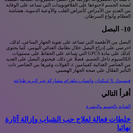
لصحة الجسم لاحتوءها على الفلافونويدات التي تساعد على الوقاية
من العديد من الأمراض كأمراض القلب والأوعية الدموية، هشاشة
العظام وأنواع السرطان.
10- البصل
البصل من الأطعمة التي تساعد على تقوية الجهاز المناعي، لذلك،
احرصي على إدراج البصل خلال نظامك الغذائي اليومي. كما يحتوي
كذلك على مادة GPCS التي تساعد على الحفاظ على مستويات
الكالسيوم داخل الجسم. فضلًا عن ذلك، فيحتوي البصل على العديد
من العناصر الغذائية كفيتامين c، الفولات وغيرها من العناصر ذات
التأثير الفعّال على صحة الجهاز الهضمي.
فيسبوك
‫X
لينكدإن
واتساب
تيلقرام
مشاركة عبر البريد
طباعة
أقرأ التالي
العناية بالجسم والبشرة
خلطات فعالة لعلاج حب الشباب وإزالة آثارة
نهائيا