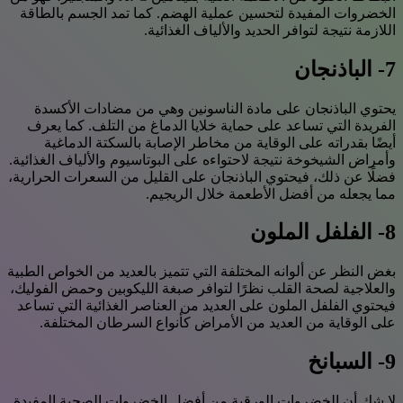
الخضروات المفيدة لتحسين عملية الهضم. كما تمد الجسم بالطاقة
اللازمة نتيجة لتوافر الحديد والألياف الغذائية.
7- الباذنجان
يحتوي الباذنجان على مادة الناسونين وهي من مضادات الأكسدة
الفريدة التي تساعد على حماية خلايا الدماغ من التلف. كما يعرف
أيضًا بقدراته على الوقاية من مخاطر الإصابة بالسكتة الدماغية
وأمراض الشيخوخة نتيجة لاحتواءه على البوتاسيوم والألياف الغذائية.
فضلًا عن ذلك، فيحتوي الباذنجان على القليل من السعرات الحرارية،
مما يجعله من أفضل الأطعمة خلال الريجيم.
8- الفلفل الملون
بغض النظر عن ألوانه المختلفة التي تتميز بالعديد من الخواص الطبية
والعلاجية لصحة القلب نظرًا لتوافر صبغة الليكوبين وحمض الفوليك،
فيحتوي الفلفل الملون على العديد من العناصر الغذائية التي تساعد
على الوقاية من العديد من الأمراض كأنواع السرطان المختلفة.
9- السبانخ
لا شك أن الخضروات الورقية من أفضل الخضروات الصحية المفيدة