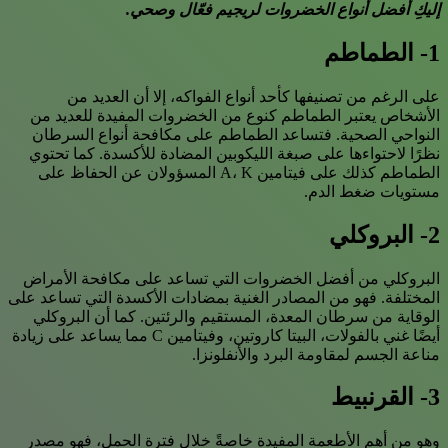
إليكِ أفضل أنواع الخضروات لريجيم فعّال وصحي.
1- الطماطم
على الرغم من تصنيفها كأحد أنواع الفواكه، إلا أن العديد من
الأشخاص يعتبر الطماطم كنوع من الخضروات المفيدة للعديد من
النواحي الصحية. فتساعد الطماطم على مكافحة أنواع السرطان
نظرًا لاحتواءها على صبغة الليكوبين المضادة للأكسدة. كما تحتوي
الطماطم كذلك على فيتامين A، K المسؤولان عن الحفاظ على
مستويات ضغط الدم.
2- البروكلي
البروكلي من أفضل الخضروات التي تساعد على مكافحة الأمراض
المختلفة. فهو من المصادر الغنية بمضادات الأكسدة التي تساعد على
الوقاية من سرطان المعدة، المستقيم والرئتين. كما أن البروكلي
أيضًا غني بالفولات، البيتا كاروتين، وفيتامين C مما يساعد على زيادة
مناعة الجسم لمقاومة البرد والأنفلونزا.
3- القرنبيط
وهو من أهم الأطعمة المفيدة خاصةً خلال فترة الحمل، فهو مصدر