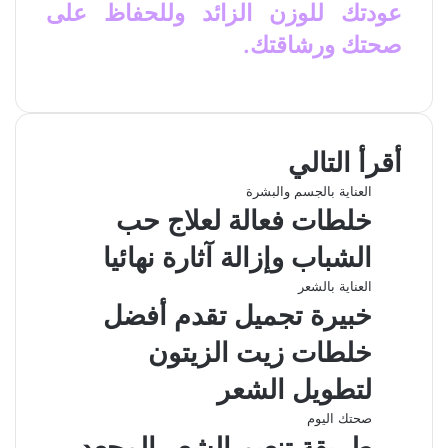
عودتك للوزن الزائد وللحفاظ على
صحتك ورشاقتك.
ف
ل
و
ت
م
ط
ي
X
ي
ا
ي
ب
ش
س
ن
ت
ل
ا
ا
ب
ك
ق
س
ر
ع
أقرأ التالي
و
د
ا
ر
ك
ة
ك
إ
ا
ب
ة
العناية بالجسم والبشرة
ن
م
ع
خلطات فعالة لعلاج حب
ب
ر
الشباب وإزالة آثارة نهائيا
ا
ل
العناية بالشعر
ب
خبيرة تجميل تقدم أفضل
ر
ي
خلطات زيت الزيتون
د
لتطويل الشعر
صحتك اليوم
طريقة تنعيم الشعر المجعد