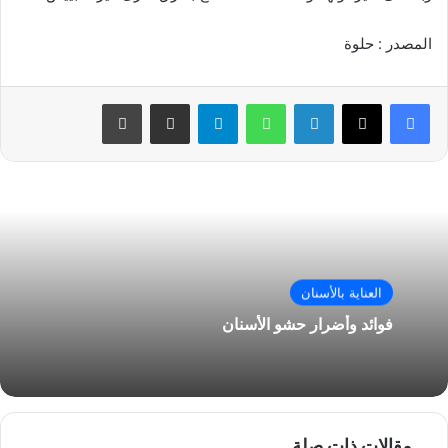
المصدر : حلوة
فيسبوك
‫X
لينكدإن
واتساب
تيلقرام
مشاركة عبر البريد
طباعة
العناية بالأسنان
فوائد وأضرار حشو الأسنان
مقالات ذات صلة