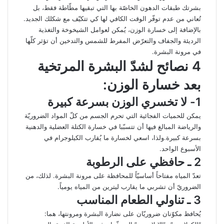
بشرتك طبقات الدهون الخاصّة بها التي تبقيها مطّاطة فقط، بل
تُعاني من عدم توفّر الوقت الكافي لها كي تتكيّف مع شكلك الجديد.
بالإضافة إلى خسارة الوزن، يُمكن لعوامل الشيخوخة والتغذية
الرديئة والجفاف والتعرّض المفرط للشمس والتدخين أن تؤثر كلّها
في مرونة البشرة.
4 نصائح لشدّ البشرة المرتخية
بعد خسارة الوزن:
1- لا تخسري الوزن بسرعة كبيرة
يمكن للحميات الفجائية التي تحرم الجسم من كلّ المواد الضروريّة
والرياضة المبالغ فيها أن تتسبّبا في خسارة الكتلة العضلية والدهنية
بسرعة كبيرة.ولذا، اسعي لخسارة ما يُقارب الكيلوجرام في
الأسبوع الواحد.
2 ـ حافظي على الرطوبة
تعدّ المياه مفتاحاً أساسيّاً للمحافظة على مرونة البشرة. لذلك، من
الضروريّ أن تشربي ما يقارب ليترين من المياه يومياً.
3 ـ تناولي الطعام المناسب
يُحافظ مكوّنان ضروريّان على نضارة البشرة ومرونتها، هما: