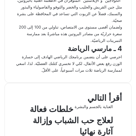
“الكولاجين” و”الإيلاستين” المتوفّران في الأطعمة الغنية بالبروتين،
مثل جبن القريش والحليب والخضر والتوفو والفاصولياء والبذور
والسمك، فضلاً عن الزيوت التي تساعد في المحافظة على بشرة
صحيّة.
ولضمان أقصى مستوى من الامتصاص، تناولي من 100 إلى 200
سعرة حراريّة من مصادر البروتين هذه مباشرةً بعد ممارسة
التمرينات الرياضيّة.
4 ـ مارسي الرياضة
احرصي على أن يتضمن برنامجك الرياضي الهادف إلى خسارة
الوزن رفع بعض الأثقال، لكي لا تخسري كتلتك العضليّة. لذا، اسعي
لممارسة الرياضة ثلاث مرات أسبوعياً، على الأقلّ.
ل
ت
ف
و
م
ط
ي
ي
ا
ي
ب
X
ش
ن
ت
ل
ا
ا
س
أقرأ التالي
ب
ر
ك
ق
ع
س
ا
ك
و
د
ر
ة
العناية بالجسم والبشرة
خلطات فعالة
إ
ا
ة
ك
ب
م
ع
ن
لعلاج حب الشباب وإزالة
ب
ر
آثارة نهائيا
ا