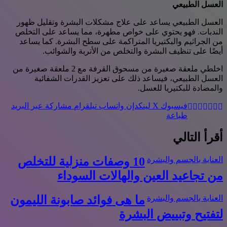
العسل الطبيعي
العسل الطبيعي يساعد على علاج مشكلات البشرة وتقليل ظهور
الندبات. فهو يحتوي على خواص مطهرة، مما يساعد على التخلص
من الجراثيم والبكتيريا المتراكمة على سطح البشرة. كما يساعد
أيضًا على تنظيف البشرة والتخلص من الأتربة والشوائب.
اخلطي ملعقة صغيرة من مسحوق القرفة مع 2 ملعقة صغيرة من
العسل الطبيعي، فيساعد ذلك على تعزيز القدرات الشفائية
والمضادة للبكتيريا للعسل.
فيسبوك
‫X
لينكدإن
واتساب
تيلقرام
مشاركة عبر البريد
طباعة
أقرأ التالي
العناية بالجسم والبشرة
10 وصفات منزلية للتخلص
من تجاعيد العين والهالات السوداء
العناية بالجسم والبشرة
ما هى فوائد صابونة الليمون
لتفتيح وتبييض البشرة