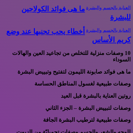
العناية بالجسم والبشرة
ما هى فوائد الكولاجين
للبشرة
العناية بالجسم والبشرة
أخطاء يحب تجنبها عند وضع
كريم الأساس
10 وصفات منزلية للتخلص من تجاعيد العين والهالات
السوداء
ما هى فوائد صابونة الليمون لتفتيح وتبييض البشرة
وصفات طبيعية لغسول المناطق الحساسة
روتين العناية بالبشرة قبل العيد
وصفات لتبييض البشرة – الجزء الثاني
وصفات طبيعية لترطيب البشرة الجافة
للوجه والشعر والجسم وصفات تجميليّة من الزيوت