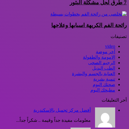
7 طرق لحل مشكلة البثور
رائحة الفم الكريهة اسبابها وعلاجها
تصنيفات
video
آخر موضة
الامومة والطفولة
الرجيم الصحى
الطب البديل
العناية بالجسم والبشرة
تنمية بشرية
صحتك اليوم
مطبخك اليوم
أخر التعليقات
أفضل مركز تجميل بالإسكندرية
معلومات مفيدة جداً وقيمة .. شكراً جداً...