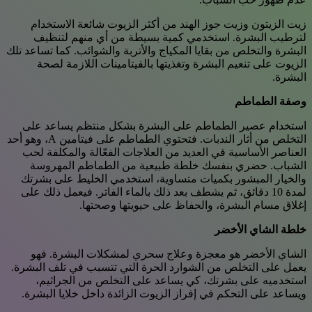
زيت الزيتون وزيت جوز الهند من أكثر الزيوت شائعة الاستخدام
لترطيب البشرة. استخدمي كمية بسيطة من أي منهم لتنظيف
البشرة والتخلص من بقايا المكياج والأتربة والشوائب. كما تساعد تلك
الزيوت على تنعيم البشرة وتغذيتها بالفيتامينات اللازمة لصحة
البشرة.
وصفة الطماطم
استخدام عصير الطماطم على البشرة بشكل منتظم يساعد على
التخلص من أثار الندبات. فتحتوي الطماطم على فيتامين A، وهو أحد
العناصر الأساسية في العديد من العلاجات الفعّالة والمكلفة لحب
الشباب. حضري بنفسك خلطة طبيعية من الطماطم المهروسة
والخيار المبشور بكميات متساوية، استخدمي الخليط على بشرتك
لمدة 10 دقائق، ثم يشطف بعد ذلك بالماء الفاتر. فيعمل ذلك على
إغلاق مسام البشرة، والحفاظ على حيويتها وصحتها.
خلطة الشاي الأخضر
الشاي الأخضر هو معجزة وعلاج سحري لمشكلات البشرة. فهو
يعمل على التخلص من الشوارد الحرة التي تتسبب في تلف البشرة.
استخدميه على بشرتك، كي يساعد على التخلص من الجراثيم،
ويساعد على التحكم في إفراز الزيوت الزائدة داخل خلايا البشرة.