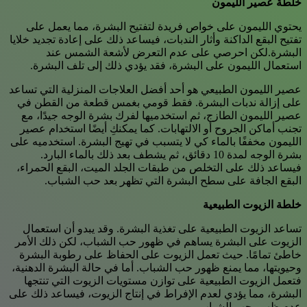
خلطة عصير الليمون
يحتوي الليمون على خواص فريدة لتفتيح البشرة، مما يعمل على
تفتيح البقع الداكنة وأثار الندبات، فيساعد ذلك على إعادة تجديد خلايا
البشرة.لكن احرصي على عدم التعرض لأشعة الشمس عند
استعمال الليمون على البشرة، فقد يؤدي ذلك إلى تلف البشرة.
عصير الليمون الطبيعي هو أحد أفضل العلاجات المنزلية التي تساعد
على إزالة ندبات البشرة. فقط قومي بغمس قطعة من القطن في
عصير الليمون الطازج، ثم استخدميها لفرك بشرة الوجه جيدًا، مع
تجنب أماكن الجروح أو الالتهابات. كما يمكنكِ أيضًا استخدام عصير
الليمون مخففًا بالماء كي لا يتسبب في تهيج البشرة. استخدميه على
بشرة الوجه لمدة 10 دقائق، ثم يشطف بعد ذلك بالماء البارد.
فيساعد ذلك على التخلص من طبقات الجلد الميت، البقع الحمراء،
البقع الجافة على سطح البشرة التي تظهر بعد حب الشباب.
خلطة الزيوت الطبيعية
تساعد الزيوت الطبيعية على تغذية البشرة. وقد يبدو أن استعمال
الزيوت على البشرة يساهم في ظهور حب الشباب، لكن ذلك الأمر
خاطئ تمامًا. حيث تعمل الزيوت على الحفاظ على رطوبة البشرة
وحيويتها، مما يمنع ظهور حب الشباب. أما في حالة البشرة الدهنية،
فتعمل الزيوت الطبيعية على توازن مستويات الزيوت التي تنتجها
البشرة، مما يؤدي لعدم الإفراط في إنتاج الزيوت، فيساعد ذلك على
عدم ظهور حب الشباب.