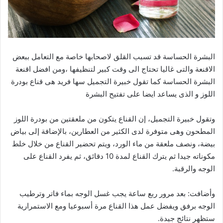
البشرة الحساسة قد تسبب القلق لاصحابها خاصة مع التعامل ببعض
الاقنعة والتى غاليا تحتاج الى وقت كبير لتنظيفها ،ومن افضل اقنعة
البشرة الحساسة كما تقول خبيرة التجميل سها فريد هى قناع بودرة
اللوز و الذى يساعد ايضا على تفتيح البشرة
وتقول خبيرة التجميل، إن القناع يتكون من ملعقتين من بودرة اللوز
المطحون وهى متوفرة لدى الكثير من العطارين، بالإضافة إلى بياض
بيضة، ونصف ملعقة من ماء الورد، ويتم تحضير القناع من خلال خلط
مكوناته جيدا ثم يترك القناع لمدة 10 دقائق، ثم يفرد القناع على
الوجه والرقبة.
وأضافت: بعد مرور ربع ساعة يجب غسل الوجه بماء فاتر وترطيب
الوجه برفق ويفضل عمل هذا القناع مرة أسبوعيا ومع الاستمرارية
ستظهر نتائج جيدة.