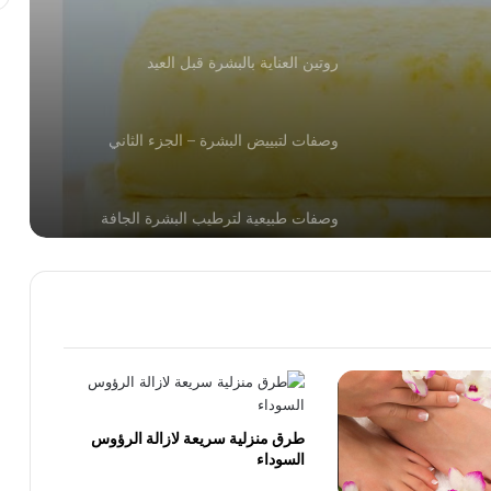
روتين العناية بالبشرة قبل العيد
وصفات لتبييض البشرة – الجزء الثاني
وصفات طبيعية لترطيب البشرة الجافة
للوجه والشعر والجسم وصفات تجميليّة من
الزيوت الأساسيّة
خلطة الشوفان والرايب لتبيض البشرة ومنع
جفافها خلال الصيف
طرق منزلية سريعة لازالة الرؤوس
السوداء