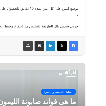
يوضع كيس على كل عين لمدة 0
.
جربى سدتى تلك الطريقة للتخلص من انتفاخ محيط العينين
فيسبوك
‫X
لينكدإن
مشاركة عبر البريد
طباعة
أقرأ التالي
العناية بالجسم والبشرة
ما هى فوائد صابونة الليمون 