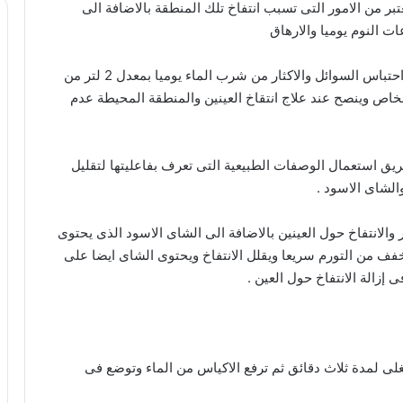
بر من الامور التى تسبب انتفاخ تلك المنطقة بالاضافة الى
ت النوم يوميا والارهاق
ويجب الاقلاق من تناول الطعمة المملحة التى تزيد من احتباس السوائل والاكثار من شرب الماء يوميا بمعدل 2 لتر من
خاص وينصح عند علاج انتقاخ العينين والمنطقة المحيطة عدم
ق استعمال الوصفات الطبيعية التى تعرف بفاعليتها لتقليل
الشاى الاسود .
والانتفاخ حول العينين بالاضافة الى الشاى الاسود الذى يحتوى
فف من التورم سريعا ويقلل الانتفاخ ويحتوى الشاى ايضا على
 إزالة الانتفاخ حول العين .
وصفات طبيعية لترطيب البشرة الجافة
للوجه والشعر والجسم وصفات تجميليّة من
الزيوت الأساسيّة
لى لمدة ثلاث دقائق ثم ترفع الاكياس من الماء وتوضع فى