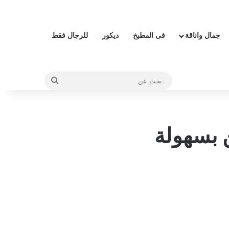
جمال واناقة
فى المطبخ
ديكور
للرجال فقط
بحث
عن
ن بسهولة