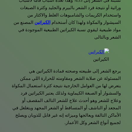
نسبته فى الشعر إلى 35% وهذا لعدة أسباب فأما لأسباب
وراثية أو نتيجة فرد الشعر بالبيرم والجليد وكثرة الصبغات
واستخدام الكريمات والشامبوهات الغلط والاكثار من
السيشوار والمكواة ولهذا كان أستخدام
الكيراتين
المصنع من
مواد طبيعية ليقوي نسبة الكيراتين الطبيعية الموجودة في
الشعر وبالتالى
الكيراتين
يرجع الشعر إلى طبيعته وصحته فمادة الكيراتين هي
المسئولة عن صلابة الشعر ومقاومته للحرارة اللي ممكن
يتعرض لها من العوامل الخارجية نتيجة كثرة استعمال المكواة
والسشوار أو الصبغة الكيماوية ولذلك يعتبر الكيراتين فرد
وعلاج للشعر وهو أحدث علاج للشعر التالف المقصف أو
المجعد أو الناشف أو المتساقط أو الشعر المجهد ويتغلغل في
الأماكن التالفة ويعالجها وميزاته إنه غير قابل للذوبان ويصلح
لجميع أنواع الشعر وكل الأعمار.