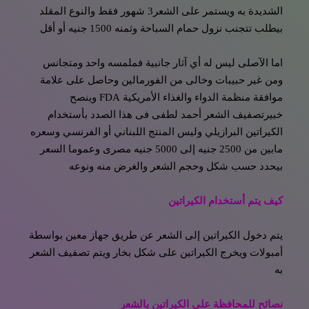
الشديدة به ويستمر على الشعر3 شهور فقط والنوع المقلد
بيطلب تتجنب نزول حمام السباحة وثمنه 1500 جنيه أو أقل
اما الآصلى ليس له أي آثار جانبية فملمسه واحد ومتجانس
ومن غير حبيبات وخالى من الفورمالين وحاصل على علامة
موافقة منظمة الدواء والغذاء الأمريكية FDA وينصح
خبيرتصفيف الشعر أحمد لطفى فى هذا الصدد بأستخدام
الكيراتين البرازيلي وليس المنتج اللبناني أو الفرنسي وسعره
مابين من 2500 جنيه إلى 5000 جنيه مصرى وعموما السعر
بيحدد حسب شكل وحجم الشعر والغرض منه ونوعه
كيف يتم أستخدام الكيراتين
يتم دخول الكيراتين إلى الشعر عن طريق جهاز معين بواسطة
أمبولات ويخرج الكيراتين على شكل بخار ويتم تصفيف الشعر
به
نصائح للمحافظة على الكيراتين بالشعر