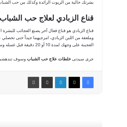
بشرتك خالية من الزيوت الزائدة وكذلك من حب الشباب
قناع الزبادي لعلاج حب الشباب
قناع الزبادي هو قناع فعال آخر يصنع العجائب للبشرة 
وملعقة من اللبن الزبادي، امزجيهما جيداً حتى تحصلي
العجينة على وجهك لمدة 10 أو 20 دقيقة قبل غسله وستلاحظين تغييرات فورية في بشرتك.
جرى سيدتى
خلطات علاج حب الشباب
وسوف تندهشى م
فيسبوك
‫X
لينكدإن
مشاركة عبر البريد
طباعة
أقرأ التالي