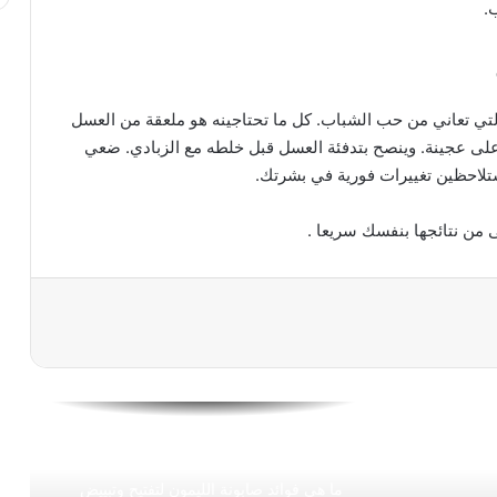
.
للوجه والشعر والجسم وصفات تجميليّة من
الزيوت الأساسيّة
التي تعاني من حب الشباب. كل ما تحتاجينه هو ملعقة من العسل
خلطة الشوفان والرايب لتبيض البشرة ومنع
 على عجينة. وينصح بتدفئة العسل قبل خلطه مع الزبادي. ضعي
جفافها خلال الصيف
ن نتائجها بنفسك سريعا .
ما هى فوائد الكولاجين للبشرة
أخطاء يحب تجنبها عند وضع كريم الأساس
10 وصفات منزلية للتخلص من تجاعيد العين
والهالات السوداء
ما هى فوائد صابونة الليمون لتفتيح وتبييض