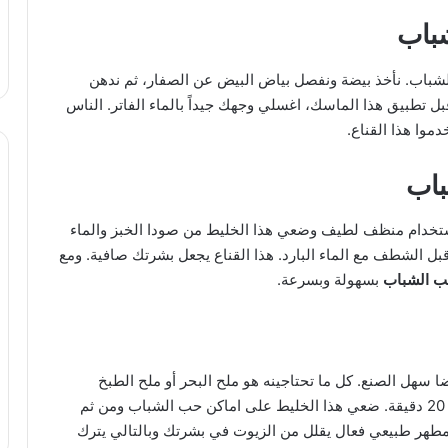
شباب
لشباب. نأخذ بيضة ونفصل بياض البيض عن الصفار، ثم ندهن
 واتركيه لمدة 20 دقيقة. ولكن قبل تطبيق هذا الماسك، اغسلي وجهك جيداً بالماء الفاتر. الناس
وا هذا القناع.
باب
استخدام منظف لطيف وضعي هذا الخليط من صودا الخبز والماء
اء وجهك واتركيه لمدة 10 إلى 20 دقيقة قبل الشطف مع الماء البارد. هذا القناع يجعل بشرتك صافية. ومع
ب الشباب
بسهولة وبسرعة.
ا سهل الصنع. كل ما تحتاجينه هو ملح البحر أو ملح الطبخ
والقليل من الماء. اخلطي الملح في الماء واتركيه لمدة 20 دقيقة. ضعي هذا الخليط على اماكن حب الشباب ومن ثم
وصفات طبيعية لترطيب البشرة الجافة
 10 إلى 20 دقيقة. الملح هو مطهر طبيعي فعال يقلل من الزيوت في بشرتك وبالتالي يترك