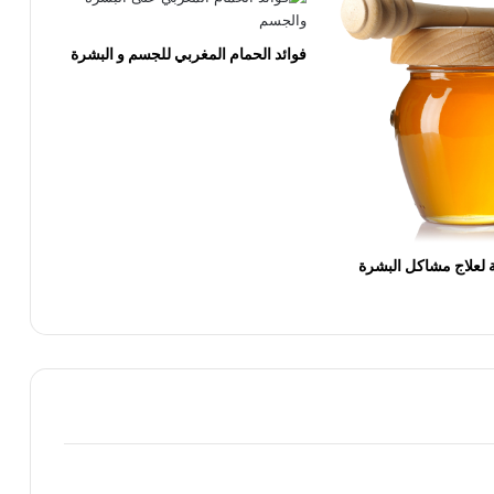
خلطة الشوفان والرايب لتبيض البشرة ومنع
جفافها خلال الصيف
فوائد الحمام المغربي للجسم و البشرة
ما هى فوائد الكولاجين للبشرة
أخطاء يحب تجنبها عند وضع كريم الأساس
لعلاج مشاكل البشرة
10 وصفات منزلية للتخلص من تجاعيد العين
والهالات السوداء
ما هى فوائد صابونة الليمون لتفتيح وتبييض
البشرة
وصفات طبيعية لغسول المناطق الحساسة