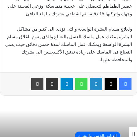
عصير الطماطم لتحصلي على عجينة متماسكة. وزعي العجينة على
وجهك واتركيها 15 دقيقة ثم اشطفي بشرتك بالماء الدافئ.
ولعلاج مسام البشرة الواسعة والتى تؤدى الى كثير من مشاكل
البشرة يمكنك عمل ماسك العسل بالنعناع والذى يقوم باغلاق مسام
البشرة الواسعة ويمكنك عمل الماسك لمدة خمس دقائق حيث يعمل
النعناع فى الماسك على زيادة تدفق الأكسجسن الى بشرتك
والمحافظة عليها.
فيسبوك
‫X
لينكدإن
واتساب
تيلقرام
مشاركة عبر البريد
طباعة
العناية بالجسم والبشرة