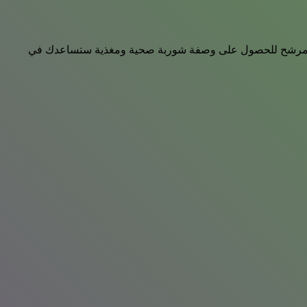
فأنت مرشح للحصول على وصفة شوربة صحية ومغذية ستساعدك في