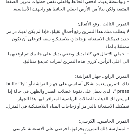
– وبواسطة يديك، ادفعي الحائط وافعلي نفس خطوات تمرين الضغط
المتبعة ولكن بدلاً من الأرض اجعلي الحائط هو واجهتك الأساسية.
التمرين الثالث.. رفع الأثقال:
لا يتطلب منك هذا التمرين رفع أحمالٍ ثقيلةٍ، فإذا لم يكن لديك درامز
حديد فيمكنك الاستعانة بزجاجاتٍ بلاستيكيةٍ سعة لترعلى أن تكون
ممتلئةً بالماء.
– احملي الاثقال في كلتا يديكِ وضعي يديك على جانبيك ثم ارفعيهما
الى اعلى الرأس، كرري هذه التمرين لمرات عديدةٍ متتاليةٍ.
التمرين الرابع.. جهاز الفراشة:
ذلك التمرين يعتمد بشكل أساسي على جهاز الفراشة أو ” butterfly
press “، الذي يعمل على تقوية عضلات الصدر والظهر، في حالة إذا
لم يتثن لك الذهاب للصالات الرياضية المتوافر فيها هذا الجهاز،
فيمكنك الاستعانة بالدرامز أو زجاجات المياه البلاستيكية في المنزل.
التمرين الخامس.. الكرسي:
– لممارسة ذلك التمرين بحرفيةٍ، احرصي على الاستعانة بكرسي