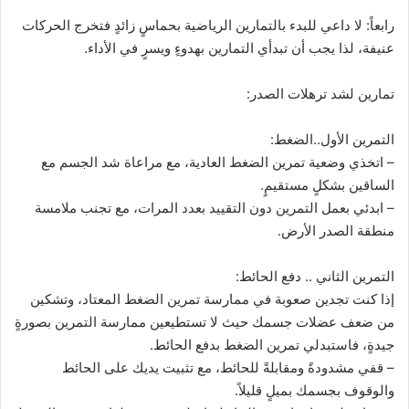
رابعاً: لا داعي للبدء بالتمارين الرياضية بحماسٍ زائدٍ فتخرج الحركات
عنيفة، لذا يجب أن تبدأي التمارين بهدوءٍ ويسرٍ في الأداء.
تمارين لشد ترهلات الصدر:
التمرين الأول..الضغط:
– اتخذي وضعية تمرين الضغط العادية، مع مراعاة شد الجسم مع
الساقين بشكلٍ مستقيمٍ.
– ابدئي بعمل التمرين دون التقييد بعدد المرات، مع تجنب ملامسة
منطقة الصدر الأرض.
التمرين الثاني .. دفع الحائط:
إذا كنت تجدين صعوبة في ممارسة تمرين الضغط المعتاد، وتشكين
من ضعف عضلات جسمك حيث لا تستطيعين ممارسة التمرين بصورةٍ
جيدةٍ، فاستبدلي تمرين الضغط بدفع الحائط.
– قفي مشدودةً ومقابلةً للحائط، مع تثبيت يديك على الحائط
والوقوف بجسمك بميلٍ قليلاً.