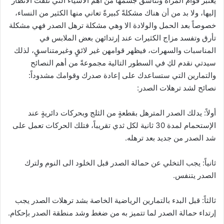
يعتبر قوام المرأة وتناسق جسمها من أهم الأشياء التي تلفت الأنظار
إليها، ولا بد من أن هناك مشكلةً كبيرةً تعاني منها الكثير من النساء،
خصوصاً بعد الحمل والولادة الا وهي مشكلة ترهل الصدر فهي مشكلة
تأرق وتفسد مزاج الكثيرات عند إرتدائهن بعض الملابس في
المناسبات والسهرات، فيظهر قوامهن غير لائقٍ وغيرمتناسقٍ، لذلك
سيدتي نقدم لكِ في السطور التالية مجموعةً من أهم النصائح
والتمارين التي ستساعدك على إعادة صدرك وقوامك مشدوداً:
نصائح لشد ترهلات الصدر:
أولاً: يدلك الصدر المترهل بقطعةٍ من الثلج وبحركات دائريةٍ عند
الإستحمام لمدة 30 ثانية لكل ثدي تقريباً، فتلك الحركات تعمل على
شد الصدر من جديد بعد ترهله.
ثانياً: يجب التخلي عن حمالة الصدر قبل الخلود الى النوم ولترك
الصدر يتنفس.
ثالثاً: قبل البدء بالتمارين الرياضية الخاصة بشد ترهلات الصدر يجب
إرتداء حمالة الصدر لما تتميز به من ضغط وشد منطقة الصدر بإحكام.