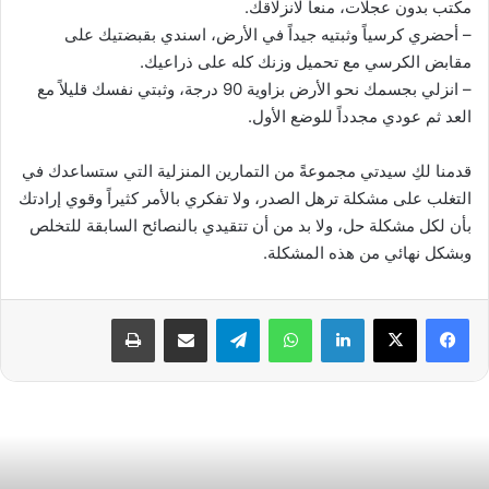
مكتب بدون عجلات، منعاً لانزلاقك.
– أحضري كرسياً وثبتيه جيداً في الأرض، اسندي بقبضتيك على
مقابض الكرسي مع تحميل وزنك كله على ذراعيك.
– انزلي بجسمك نحو الأرض بزاوية 90 درجة، وثبتي نفسك قليلاً مع
العد ثم عودي مجدداً للوضع الأول.
قدمنا لكِ سيدتي مجموعةً من التمارين المنزلية التي ستساعدك في
التغلب على مشكلة ترهل الصدر، ولا تفكري بالأمر كثيراً وقوي إرادتك
بأن لكل مشكلة حل، ولا بد من أن تتقيدي بالنصائح السابقة للتخلص
وبشكل نهائي من هذه المشكلة.
فيسبوك
‫X
لينكدإن
واتساب
تيلقرام
مشاركة عبر البريد
طباعة