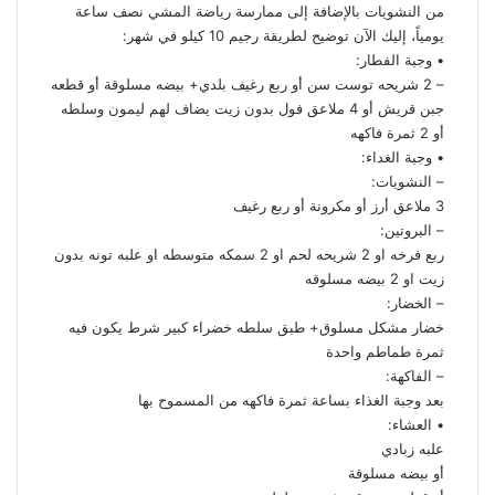
من النشويات بالإضافة إلى ممارسة رياضة المشي نصف ساعة
يومياً، إليك الآن توضيح لطريقة رجيم 10 كيلو في شهر:
• وجبة الفطار:
– 2 شريحه توست سن أو ربع رغيف بلدي+ بيضه مسلوقة أو قطعه
جبن قريش أو 4 ملاعق فول بدون زيت يضاف لهم ليمون وسلطه
أو 2 ثمرة فاكهه
• وجبة الغداء:
– النشويات:
3 ملاعق أرز أو مكرونة أو ربع رغيف
– البروتين:
ربع فرخه او 2 شريحه لحم او 2 سمكه متوسطه او علبه تونه بدون
زيت او 2 بيضه مسلوقه
– الخضار:
خضار مشكل مسلوق+ طبق سلطه خضراء كبير شرط يكون فيه
ثمرة طماطم واحدة
– الفاكهة:
بعد وجبة الغذاء بساعة ثمرة فاكهه من المسموح بها
• العشاء:
علبه زبادي
أو بيضه مسلوقة