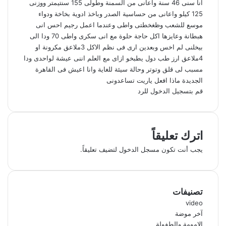
انا سنى 46 سنة واعانى من السمنة وطولى 155 سنتيمتر ووزنى
125 كيلو واعانى من حساسية الصدر وباخذ ادوية بخاخة ودواء
موسع للشعب وظغخطتى واطى وعندما اعمل رجيم احس انى
هبطانة وعايزها اكل حاجة حلوة مع انى سكرى واطى 70 ودا الى
بيخلنى لم اخس وبعدين ارى فى نظم الاكل 3ملاعق مكرونة او
4ملاعق ارز طب دول يطبخو ازاى مع العلم اننى عيشة لواحدى ودا
مسبب لى قلق وتوتر وحالة سيئة للغاية وانا اعيش فى القاهرة
الجديدة ماذا افعل ياريت تساعدونى
قم بتسجيل الدخول للرد
اترك تعليقاً
يجب أنت تكون
مسجل الدخول
لتضيف تعليقاً.
تصنيفات
video
آخر موضة
الامومة والطفولة