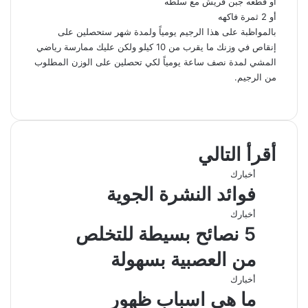
أو قطعه جبن قريش مع سلطه
أو 2 ثمرة فاكهه
بالمواظبة على هذا الرجيم يومياً ولمدة شهر ستحصلين على
إنقاص في وزنك ما يقرب من 10 كيلو ولكن عليك ممارسة رياضي
المشي لمدة نصف ساعة يومياً لكي تحصلين على الوزن المطلوب
من الرجيم.
ف
ل
و
ت
م
ط
ي
X
ي
ا
ي
ب
ش
س
ن
ت
ل
ا
ا
ب
ك
ق
س
ر
ع
أقرأ التالي
و
د
ا
ر
ك
ة
ك
إ
ا
ب
ة
أخبارك
ن
م
ع
فوائد النشرة الجوية
ب
ر
أخبارك
ا
5 نصائح بسيطة للتخلص
ل
ب
من العصبية بسهولة
ر
ي
أخبارك
د
ما هى اسباب ظهور