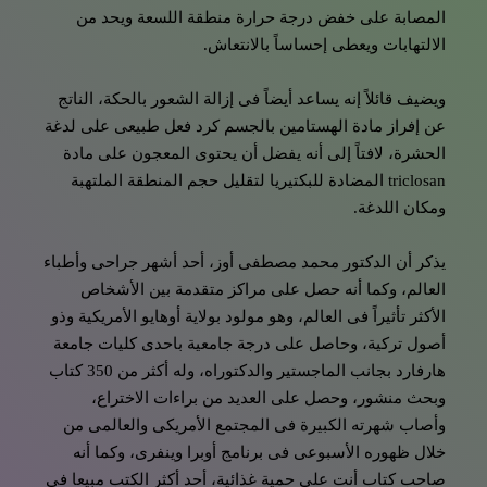
المصابة على خفض درجة حرارة منطقة اللسعة ويحد من
الالتهابات ويعطى إحساساً بالانتعاش.
ويضيف قائلاً إنه يساعد أيضاً فى إزالة الشعور بالحكة، الناتج
عن إفراز مادة الهستامين بالجسم كرد فعل طبيعى على لدغة
الحشرة، لافتاً إلى أنه يفضل أن يحتوى المعجون على مادة
triclosan المضادة للبكتيريا لتقليل حجم المنطقة الملتهبة
ومكان اللدغة.
يذكر أن الدكتور محمد مصطفى أوز، أحد أشهر جراحى وأطباء
العالم، وكما أنه حصل على مراكز متقدمة بين الأشخاص
الأكثر تأثيراً فى العالم، وهو مولود بولاية أوهايو الأمريكية وذو
أصول تركية، وحاصل على درجة جامعية باحدى كليات جامعة
هارفارد بجانب الماجستير والدكتوراه، وله أكثر من 350 كتاب
وبحث منشور، وحصل على العديد من براءات الاختراع،
وأصاب شهرته الكبيرة فى المجتمع الأمريكى والعالمى من
خلال ظهوره الأسبوعى فى برنامج أوبرا وينفرى، وكما أنه
صاحب كتاب أنت على حمية غذائية، أحد أكثر الكتب مبيعا فى