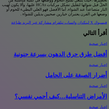
تحضيرها ،حيث ينبغي تمليح اللحوم ووضعها في كمية مناسبة من
الخلّ قبل شوائها لتقليل تشكل مركبات HCAs عليها، وألا يكون لهيب
النار متصاعداً عند الشواء، أما الأفضل فهو الغلي البطيء للحوم أو
وضعها في الفرن يعتبران خيارين صحيين بديلين للشواء .
فيسبوك
‫X
لينكدإن
واتساب
تيلقرام
مشاركة عبر البريد
طباعة
أقرأ التالي
اخبار صحية
أفضل طرق حرق الدهون بسرعة جنونية
اخبار صحية
أضرار الصبغة على الحامل
اخبار صحية
الأمراض التناسلية…كيف أحمي نفسي؟
اخبار صحية