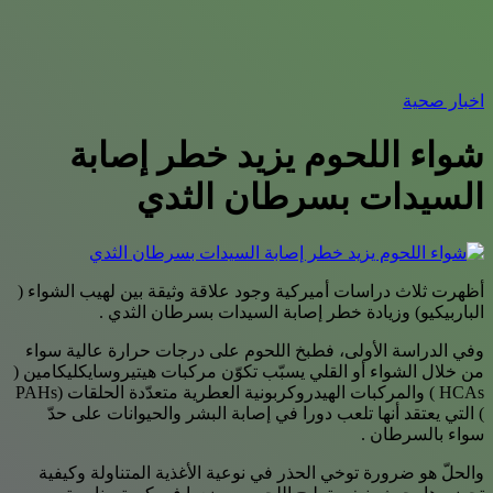
اخبار صحية
شواء اللحوم يزيد خطر إصابة
السيدات بسرطان الثدي
أظهرت ثلاث دراسات أميركية وجود علاقة وثيقة بين لهيب الشواء (
الباربيكيو) وزيادة خطر إصابة السيدات بسرطان الثدي .
وفي الدراسة الأولى، فطبخ اللحوم على درجات حرارة عالية سواء
من خلال الشواء أو القلي يسبّب تكوّن مركبات هيتيروسايكليكامين (
HCAs ) والمركبات الهيدروكربونية العطرية متعدّدة الحلقات (PAHs
) التي يعتقد أنها تلعب دورا في إصابة البشر والحيوانات على حدّ
سواء بالسرطان .
والحلّ هو ضرورة توخي الحذر في نوعية الأغذية المتناولة وكيفية