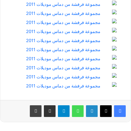
فيسبوك
‫X
لينكدإن
واتساب
تيلقرام
مشاركة عبر البريد
طباعة