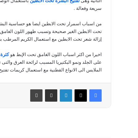
الثانية وهى
تفتيح البشرة تحت الابطين
باستعمال الوصفا
سريعة وفعالة .
من اسباب اسمرار تحت الابطين ايضا هو حساسية البشرة
تحت الابطين الغير صحيحة وتسبب ظهور اللون الغامق ل
إزالة شعر تحت الابطين مع استعمال الكريم المرطب بعد
اخيرا من اكثر اسباب اللون الغامق تحت الإبط هو
كثرة 
على الجلد ونمو البكتيريا المسبب لرائحة العرق والتى 
الملابس الى الانواع القطنية مع استعمال كريمات تفتيح 
فيسبوك
‫X
لينكدإن
مشاركة عبر البريد
طباعة
أقرأ التالي