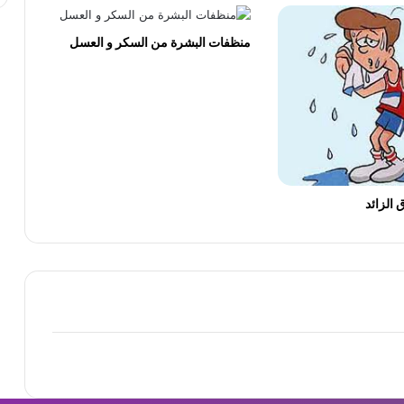
خلطة الشوفان والرايب لتبيض البشرة ومنع
جفافها خلال الصيف
منظفات البشرة من السكر و العسل
ما هى فوائد الكولاجين للبشرة
أخطاء يحب تجنبها عند وضع كريم الأساس
 الزائد
10 وصفات منزلية للتخلص من تجاعيد العين
والهالات السوداء
ما هى فوائد صابونة الليمون لتفتيح وتبييض
البشرة
وصفات طبيعية لغسول المناطق الحساسة