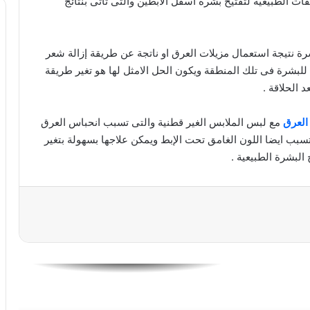
ت الطبيعية لتفتيح بشرة اسفل الابطين والتى تاتى بنتائج
للوجه والشعر والجسم وصفات تجميليّة من
الزيوت الأساسيّة
 نتيجة استعمال مزيلات العرق او ناتجة عن طريقة إزالة شعر
لبشرة فى تلك المنطقة ويكون الحل الامثل لها هو تغير طريقة
 الحلاقة .
خلطة الشوفان والرايب لتبيض البشرة ومنع
جفافها خلال الصيف
العرق
مع لبس الملابس الغير قطنية والتى تسبب انحباس العرق
تسبب ايضا اللون الغامق تحت الإبط ويمكن علاجها بسهولة بتغير
البشرة الطبيعية .
ما هى فوائد الكولاجين للبشرة
أخطاء يحب تجنبها عند وضع كريم الأساس
10 وصفات منزلية للتخلص من تجاعيد العين
والهالات السوداء