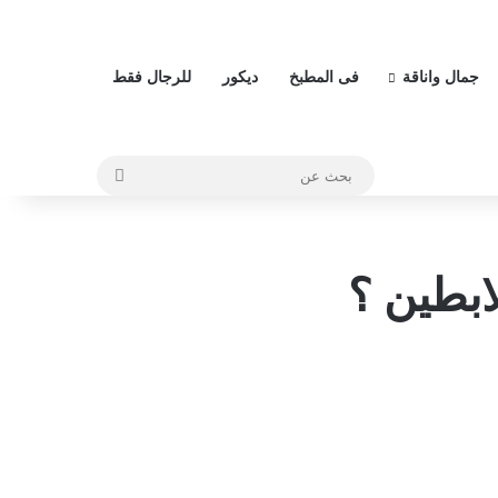
جمال واناقة
فى المطبخ
ديكور
للرجال فقط
بحث
عن
ابطين ؟