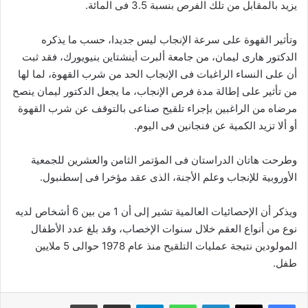
يزيد بالمقابل من تلك الفرص بنسبة 3.5 فى المائة.
وتأثير القهوة على سرعة الإنجاب ليس جديدا، حسب ما يذكره
الدكتور هارى ليمان، من جامعة ألبرت أينشتاين بنيويورك، فقد ثبت
أن على النساء الراغبات فى الإنجاب الحد من شرب القهوة، لما لها
من تأثير على إطالة مدة فرص الإنجاب، ما يجعل الدكتور ليمان ينصح
مرضاه من الراغبين بإجراء تلقيح صناعى بالتوقف عن شرب القهوة
أو ألا تزيد الكمية عن فنجانين فى اليوم.
وطرحت هاتان الدراستان فى المؤتمر الثامن والعشرين للجمعية
الأوروبية للإنجاب وعلم الأجنة، الذى عقد مؤخرا فى إسطنبول.
ويذكر أن الإحصائيات العالمية تشير إلى أن 1 من بين 6 أشخاص لديه
نوع من أنواع العقم خلال سنوات الإخصاب، وقد بلغ عدد الأطفال
المولودين نتيجة عمليات التلقيح منذ عام 1978 حوالى 5 ملايين
طفل.
فيسبوك
‫X
لينكدإن
واتساب
تيلقرام
مشاركة عبر البريد
طباعة