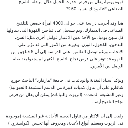
قهوة يوميا، يقلل من فرص حدوث الحمل خلال مرحلة التلقيح
الصناعى IVF، وذلك بنسبة 50 %”.
هذا وقد أجريت دراسة على حوالى 4000 امرأة خضعن للتلقيح
الصناعى فى الدنمارك، وتم تسجيل عدد فناجين القهوة التى تتناولها
كل منهن يوميا، مع الأخذ بعين الاعتبار عوامل أخرى مثل: السن،
التدخين، الكحول، الوزن، وغيرها من الأمور التى قد تؤثر على
الإنجاب، ورغم توصل القائمين على الدراسة إلى أن 5 فناجين من
القهوة قد تؤثر على فرص نجاح التلقيح، لكنهم لم يجدوا بعد صلة
الوصل بين الأمرين.
ويؤكد أستاذ التغذية والوبائيات فى جامعة “هارفارد” الباحث جورج
شافارو على أن تناول كميات كبيرة من الدسم المشبعة (الحيوانية)
وغير المشبعة المتعددة (الزيوت والنباتات) يمكن أن يقلل من فرص
نجاح التلقيح أيضا.
ولفت إلى أن الإكثار من تناول الدسم الأحادية غير المشبعة (موجودة
فى الزيوت ومعظم أنواع الأغذية، ومعروف أنها تحسن الكولسترول)