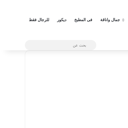
جمال واناقة
فى المطبخ
ديكور
للرجال فقط
بحث
عن