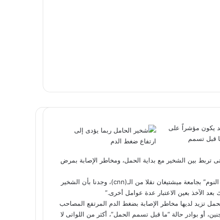
د يكون مؤشراً على
ا قبل تسمم
التى تربط بين الشخير مع بداية الحمل، ومخاطر الإصابة بمرض
وقال معد الدراسة، لويس أوبراين، الأستاذ المساعد بمركز “اضطرابات النوم” بجامعة ميشتيغان نقلا من الـ(cnn)، وجدنا بأن الشخير
بعد الآخذ بعين الاعتبار عدة عوامل أخرى.”
الحمل تزيد لديها مخاطر الإصابة بضغط الدم المرتفع المصاحب
، أو بوادر حالة “ما قبل تسمم الحمل”، أكثر من اللواتى لا