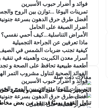
فوائد و أضرار حبوب الأسبرين
تمرينات اليوغا …توازن بين الروح والجس
أفضل طرق حرق الدهون بسرعة جنونية
أضرار الصبغة على الحامل
الأمراض التناسلية…كيف أحمي نفسي؟
ماذا تعرفين عن الجراحة التجميلية
كيفية تجنب ضربات الشمس في الصيف
أسرار معدن الكبريت وأهميته في تنقية
أطعمة طبيعية تحافظ على الصحة و تجد
الفوائد الصحية لتناول مشروب التمر ا
مقالات ذات صلة
فوائد و أضرار حبوب الأسبرين
تمرينات اليوغا …توازن بين الروح والجس
الجرجير يساعد على الهضم و يقضي على
أفضل طرق حرق الدهون بسرعة جنونية
تناول القهوة يوميًا قد يقى من بعض مخاطر
أضرار الصبغة على الحامل