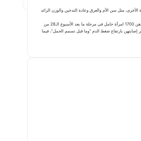
 الأخرى، مثل سن الأم والعرق وعادة التدخين والوزن الزائد
وأوضح أوبراين أن 25 فى المائة من المشاركات فى الدراسة، وبلغ عددهن 1700 امرأة حامل فى مرحلة ما بعد الأسبوع الـ28 من
إصابتهن بارتفاع ضغط الدم “وما قبل تسمم الحمل”، فيما
جنونية