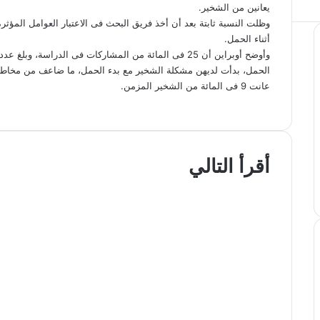
يعانين من الشخير.
وظلت النسبة ثابتة بعد أن أخذ فريق البحث فى الاعتبار العوامل المؤثرة
أثناء الحمل.
الحمل، بدأت لديهن مشكلة الشخير مع بدء الحمل، ما ضاعف من مخاطر 
عانت 9 فى المائة من الشخير المزمن.
ف
ل
و
ت
م
ط
ي
X
ي
ا
ي
ب
ش
س
ن
ت
ل
ا
ا
ب
ك
ق
س
ر
ع
أقرأ التالي
و
د
ا
ر
ك
ة
ك
إ
ا
ب
ة
اخبار صحية
ن
م
ع
أفضل طرق حرق الدهون بسرعة 
ب
ر
ا
ل
ب
ر
ي
د