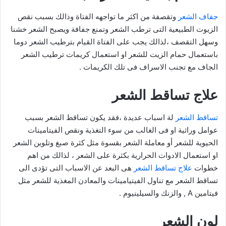
جفاف الشعر
وتقصفة من اكثر ما تواجهه الفتاة وذالك بسبب نقص
الزيوت الطبيعية التى ترطب الشعر وتمنع جفافة ويصبح الشعر خشنا
وسهل التقصف ،لذالك يجب على الفتاة القيام بترطيب الشعر دوما
باستعمال حمام الزيت للشعر او استعمال كريمات ترطيب الشعر
الجاف مع تجنب الاسراف فى تلك الكريمات .
علاج تساقط الشعر
تساقط الشعر
لة اسباب عديدة ،فقد يكون تساقط الشعر بسبب
عوامل وراثية او فى الغالب من سوء التغذية ونقص الفيتامينات
الحيوية للشعر أو معاملة الشعر بقسوة مثل كثرة صبغ وتلوين الشعر
او استعمال الادوات الحرارية بكثرة على الشعر ، لذالك من اهم
خطوات
علاج تساقط الشعر
هى البعد عن الاسباب التى تؤدى الى
تساقط الشعر مع تناول الفيتيامينات والمعادن المغذية للشعر مثل
فيتامين A , والزنك والسيلينيوم .
لون الشعر