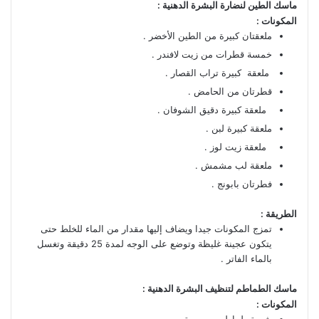
ماسك الطين لنضارة البشرة الدهنية :
المكونات :
ملعقتان كبيرة من الطين الأخضر .
خمسة قطرات من زيت لافندر .
ملعقة كبيرة تراب القصار .
قطرتان من الحامض .
ملعقة كبيرة دقيق الشوفان .
ملعقة كبيرة لبن .
ملعقة زيت لوز .
ملعقة لب مشمش .
فطرتان بابونج .
الطريقة :
تمزج المكونات جيدا ويضاف إليها مقدار من الماء للخلط حتى
يتكون عجينة غليظة وتوضع على الوجه لمدة 25 دقيقة وتغسل
بالماء الفاتر .
ماسك الطماطم لتنظيف البشرة الدهنية :
المكونات :
ثمرة طماطم معصورة .