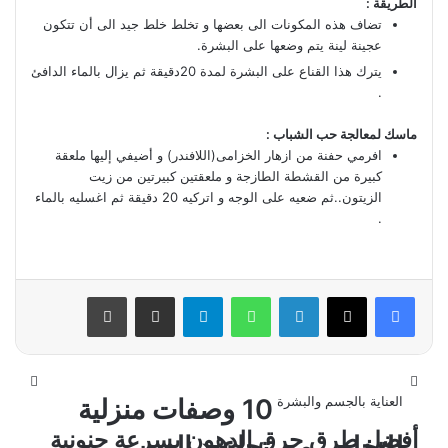
الطريقة :
تضاف هذه المكونات الى بعضها و تخلط خلط جيد الى أن تتكون
عجينة لينة يتم وضعها على البشرة.
يترك هذا القناع على البشرة لمدة 20دقيقة ثم يزال بالماء الدافئ
.
ماسك لمعالجة حب الشباب :
افرمي حفنة من ازهار الخزامى(اللافندر) و أضيفي إليها ملعقة
كبيرة من القشطة الطازجة و ملعقتين كبيرتين من زيت
الزيتون..ثم ضعيه على الوجه و اتركيه 20 دقيقة ثم اغسليه بالماء
.
فيسبوك
‫X
لينكدإن
واتساب
تيلقرام
مشاركة عبر البريد
طباعة
اخبار صحية
صحتك اليوم
صحتك اليوم
صحتك اليوم
صحتك اليوم
العناية بالشعر
العناية بالجسم والبشرة
العناية بالجسم والبشرة
العناية بالجسم والبشرة
العناية بالجسم والبشرة
أسماء أولاد جديدة 2019
طريقة تنعيم الشعر
ريجيم الموز لخسارة
وصفات طبيعية
أفضل صابونة للبشرة
10 وصفات منزلية
خلطات فعالة لعلاج
أفضل طرق حرق الدهون
ما هى فوائد صابونة
خبيرة تجميل تقدم أفضل
أفضل طرق حرق الدهون بسرعة جنونية
الجافة
المجعد
الوزن بسرعة
بسرعة جنونية
للتخلص من تجاعيد العين
لغسول المناطق الحساسة
خلطات زيت الزيتون لتطويل
حب الشباب وإزالة آثارة نهائيا
الليمون لتفتيح وتبييض البشرة