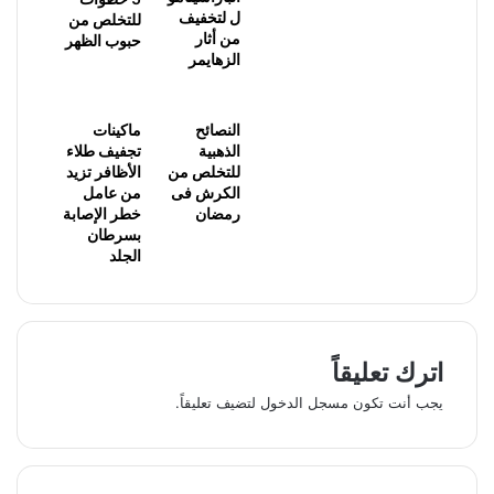
ل لتخفيف
للتخلص من
من أثار
حبوب الظهر
الزهايمر
النصائح
ماكينات
الذهبية
تجفيف طلاء
للتخلص من
الأظافر تزيد
الكرش فى
من عامل
رمضان
خطر الإصابة
بسرطان
الجلد
اترك تعليقاً
يجب أنت تكون
مسجل الدخول
لتضيف تعليقاً.