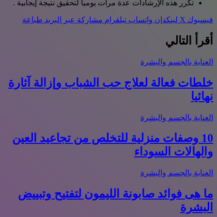
تكرر هذه الإرشادات عدة مرات يوميا لتحقيق نتيجة إيجابية .
فيسبوك
‫X
لينكدإن
واتساب
تيلقرام
مشاركة عبر البريد
طباعة
أقرأ التالي
العناية بالجسم والبشرة
خلطات فعالة لعلاج حب الشباب وإزالة آثارة
نهائيا
العناية بالجسم والبشرة
10 وصفات منزلية للتخلص من تجاعيد العين
والهالات السوداء
العناية بالجسم والبشرة
ما هى فوائد صابونة الليمون لتفتيح وتبييض
البشرة