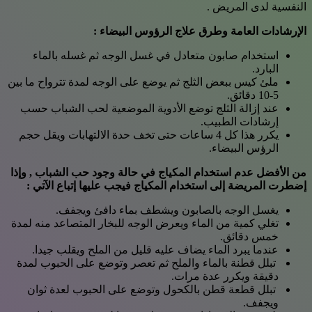
النفسية لدى المريض .
الإرشادات العامة وطرق علاج الرؤوس البيضاء :
استخدام صابون متعادل في غسل الوجه ثم غسله بالماء
البارد.
ملئ كيس ببعض الثلج ثم يوضع على الوجه لمدة تترواح ما بين
5-10 دقائق.
عند إزالة الثلج توضع الأدوية الموضعية لحب الشباب حسب
إرشادات الطبيب.
يكرر هذا كل 4 ساعات حتى تخف حدة الالتهابات ويقل حجم
الرؤس البيضاء.
من الأفضل عدم استخدام المكياج في حالة وجود حب الشباب , وإذا
إضطرت المريضة إلى استخدام المكياج فيجب عليها إتباع الآتي :
يغسل الوجه بالصابون ويشطف بماء دافئ ويجفف.
تغلي كمية من الماء ويعرض الوجه للبخار المتصاعد منه لمدة
خمس دقائق.
عندما يبرد الماء يضاف عليه قليل من الملح ويقلب جيدا.
تبلل قطنة بالماء والملح ثم تعصر وتوضع على الحبوب لمدة
دقيقة ويكرر عدة مرات.
تبلل قطعة قطن بالكحول وتوضع على الحبوب لعدة ثوان
ويجفف.