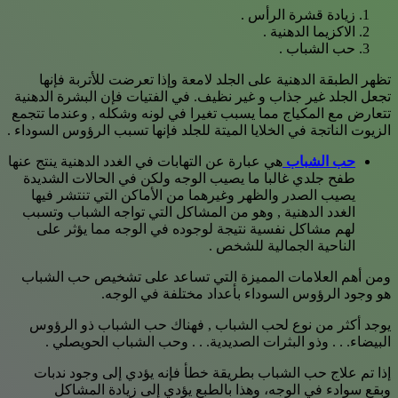
زيادة قشرة الرأس .
الاكزيما الدهنية .
حب الشباب .
تظهر الطبقة الدهنية على الجلد لامعة وإذا تعرضت للأتربة فإنها
تجعل الجلد غير جذاب و غير نظيف. في الفتيات فإن البشرة الدهنية
تتعارض مع المكياج مما يسبب تغيرا في لونه وشكله , وعندما تتجمع
الزيوت الناتجة في الخلايا الميتة للجلد فإنها تسبب الرؤوس السوداء .
حب الشباب
هي عبارة عن التهابات في الغدد الدهنية ينتج عنها
طفح جلدي غالبا ما يصيب الوجه ولكن في الحالات الشديدة
يصيب الصدر والظهر وغيرهما من الأماكن التي تنتشر فيها
الغدد الدهنية , وهو من المشاكل التي تواجه الشباب وتسبب
لهم مشاكل نفسية نتيجة لوجوده في الوجه مما يؤثر على
الناحية الجمالية للشخص .
ومن أهم العلامات المميزة التي تساعد على تشخيص حب الشباب
هو وجود الرؤوس السوداء بأعداد مختلفة في الوجه.
يوجد أكثر من نوع لحب الشباب , فهناك حب الشباب ذو الرؤوس
البيضاء. . . وذو البثرات الصديدية. . . وحب الشباب الحويصلي .
إذا تم علاج حب الشباب بطريقة خطأ فإنه يؤدي إلى وجود ندبات
وبقع سوادء في الوجه، وهذا بالطبع يؤدي إلى زيادة المشاكل