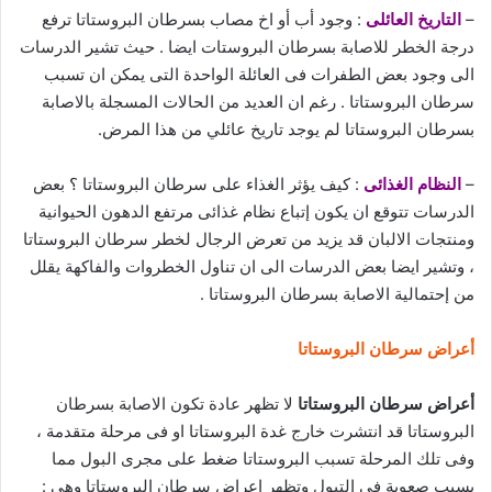
–
التاريخ العائلى
: وجود أب أو اخ مصاب بسرطان البروستاتا ترفع
درجة الخطر للاصابة بسرطان البروستات ايضا . حيث تشير الدرسات
الى وجود بعض الطفرات فى العائلة الواحدة التى يمكن ان تسبب
سرطان البروستاتا . رغم ان العديد من الحالات المسجلة بالاصابة
بسرطان البروستاتا لم يوجد تاريخ عائلي من هذا المرض.
–
النظام الغذائى
: كيف يؤثر الغذاء على سرطان البروستاتا ؟ بعض
الدرسات تتوقع ان يكون إتباع نظام غذائى مرتفع الدهون الحيوانية
ومنتجات الالبان قد يزيد من تعرض الرجال لخطر سرطان البروستاتا
، وتشير ايضا بعض الدرسات الى ان تناول الخطروات والفاكهة يقلل
من إحتمالية الاصابة بسرطان البروستاتا .
أعراض سرطان البروستاتا
أعراض سرطان البروستاتا
لا تظهر عادة تكون الاصابة بسرطان
البروستاتا قد انتشرت خارج غدة البروستاتا او فى مرحلة متقدمة ،
وفى تلك المرحلة تسبب البروستاتا ضغط على مجرى البول مما
يسبب صعوبة فى التبول وتظهر اعراض سرطان البروستاتا وهى :