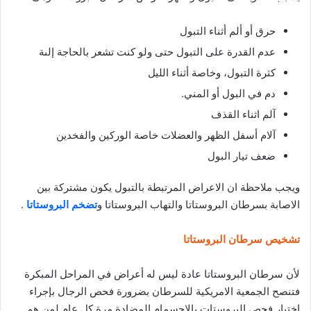
حرق أو ألم أثناء التبول
عدم القدرة على التبول حتى ولو كنت تشعر بالحاجة إلىة
كثرة التبول، وخاصة أثناء الليل
دم في البول أو المني.
آلم اثناء القذف
آلام أسفل الظهر والعضلات خاصة الوركين والفخدين
ضعف تيار البول
ويجب ملاحظة ان الاعراض المرتبطة بالتبول يكون مشتركة بين
الاصابة بسرطان البروستاتا والتهاب البروستاتا و
تضخم البروستاتا
.
تشخيص سرطان البروستاتا
لأن سرطان البروستاتا عادة ليس له أعراض في المراحل المبكرة
فتنصح الجمعية الامريكية للسرطان بضرورة فحص الرجال بإجراء
اختبار فحص البروستات بالاجسمام المضادة مرة كل عام لمن هم