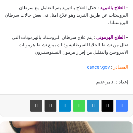
–
العلاج بالتبريد
: خلال العلاج بالتبريد يتم التعامل مع سرطان
البروستات عن طريق التبريد وهو علاج امثل فى بعض حالات سرطان
البروستاتا .
–
العلاج الهرمونى
: يتم علاج سرطان البروستاتا بالهرمونات التى
تقلل من نشاط الخلايا السرطانية وذالك بمنع نشاط هرمونات
الاندروجين والتقليل من إفراز هرمون التستوستيرون .
المصادر
:
cancer.gov
إعداد د. تامر غنيم
فيسبوك
‫X
لينكدإن
واتساب
تيلقرام
مشاركة عبر البريد
طباعة