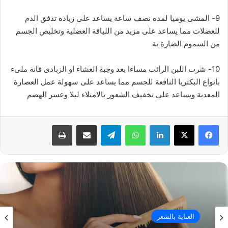
9- المشى يوميا لمدة نصف ساعة يساعد على زيادة تدفق الدم
للعضلات مما يساعد على مزيد من اللياقة العضلية وتخليص الجسم
من السموم الضارة بة
10- شرب اللبن الرائب مساءا بعد وجبة العشاء او الزبادى فانة ملىء
بانواع البكتريا النافعة للجسم مما يساعد على سهولة عمل العصارة
المعدية ويساعد على تخفيف الشعور بالامتلاء ليلا وعسر الهضم
فيسبوك
‫X
لينكدإن
واتساب
تيلقرام
مشاركة عبر البريد
طباعة
العناية بالشعر