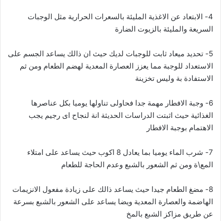
4- الابتعاد عن الاغذية المليئة بالسعرات الحرارية مثل الوجبات
السريعة والمليئة بالزيوت الضارة
5- تحديد ميعاد ثابت للوجبات لديك حيث ان ذالك يساعد الجسم على
الاستعداد للوجبة مما يعزز العصارة المعدية لهضم الطعام ومن ثم
الاستفادة بة وليس تخزينة
6- وجبة الافطار مهمة جدا فحاولى تناولها يوميا بكل عناصرها
الغذائية حيث اثبتت الدراسات الحديثة انة لنجاح اى رجيم يجب
الاهتمام بوجبة الافطار
7- شرب الماء يوميا بما يعادل 8 اكوب حيث يساعد على امتلاء
المع\ة ومن ثم الشعور بالشبع وعدم الحاجة للطعام
8- مضغ الطعام جيدا حيث يساعد ذالك على زيادة مفعول الانزيمات
الهاضمة والعصارة المعدية ويضا يساعد على الشعور بالشبع بسرعة
عن طريق مزاكز الشبع بالمخ