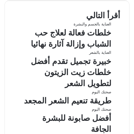
س
ن
ت
ل
ا
ا
ب
ك
ق
س
ر
ع
أقرأ التالي
و
د
ا
ر
ك
ة
ك
إ
ا
ب
ة
العناية بالجسم والبشرة
ن
م
ع
خلطات فعالة لعلاج حب
ب
ر
الشباب وإزالة آثارة نهائيا
ا
ل
العناية بالشعر
ب
خبيرة تجميل تقدم أفضل
ر
ي
خلطات زيت الزيتون
د
لتطويل الشعر
صحتك اليوم
طريقة تنعيم الشعر المجعد
صحتك اليوم
أفضل صابونة للبشرة
الجافة