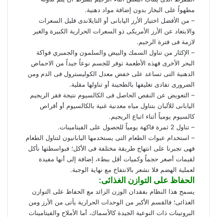
مطهواً على البخار بدون إضافة مواد دهنية.
– من الأفضل اختيار الأرز اليابانى أو التايلاندى قليل السعرات
والابتعاد عن الأرز الأمريكى ذو السعرات الحرارية الكبيرة والغير
لازمة فى فترة الرجيم.
– الإكثار من تناول السمك والبيض والسلمون والجمبري فواكة
البحر الأخرى فهذه الأطعمة توفر للجسم نوعاً جيداً من الاحماض
الدهنية التى تساعد على خفض معدل الكوليسترول فى الدم ومن
الضرورى تفادى تغليفها بالطحينة أو تناولها مقلية.
– التعويض عن النقص الحاصل فى الكالسيوم نتيجة فقر الريجيم
اليابانى للألبان بتناول مياه معدنية غنية بالكالسيوم أو أقراص
كالسيوم يومياً أثناء اتباع الريجيم.
– تناول 2 ثمرة فاكهة يومياً للحصول على الفيتامينات.
– استخدام عبوات الطعام التى يستخدمها اليابانيون لتناول الطعام
فهى تجبرنا على انتهاج طريقة مختلفة فى الأكل؛ فبواسطتها نأكل
لقيمات أصغر حجماً وكميات أقل ببطء، إضافة إلى أنها مفيدة
لعملية الهضم فلا نشعر بالانتفاخ مع نهاية الوجبة.
الحفاظ على التوازن الغذائى:
يسمح هذا النظام بفقدان الوزن الزائد مع الحفاظ على التوازن
الغذائى؛ فالقسم الأكبر من الوحدات الحرارية يأتى من الأرز ومن
البروتينات ذات النوعية الجيدة كالأسماك، أما الأملاح والفيتامينات