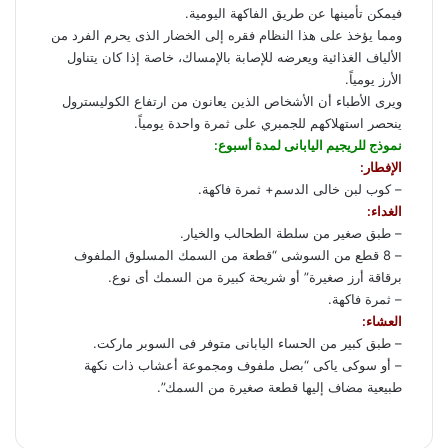
فيمكن تأمينها عن طريق الفاكهة اليومية.
ومما يؤخذ على هذا النظام فقره إلى الخضار الذى يحرم الفرد من
الألياف الغذائية ويعرضه للإصابة بالإمساك، خاصة إذا كان يتناول
الأرز يومياً.
ويرى الأطباء أن الأشخاص الذين يعانون من ارتفاع الكوليسترول
ينحصر استهلاكهم للجمبري على ثمرة واحدة يومياً.
نموذج للريجيم اليابانى لمدة أسبوع:
الإفطار:
– كوب لبن خالى الدسم+ ثمرة فاكهة.
الغداء:
– طبق صغير من سلطة الطحالب والخيار.
– 8 قطع من السوشى “قطعة من السمك المسلوق الملفوف
برقاقة أرز صغيرة” أو شريحة كبيرة من السمك أى نوع.
– ثمرة فاكهة.
العشاء:
– طبق كبير من الحساء اليابانى متوفر فى السوبر ماركت.
– أو سوكى ياكى “بصل ملفوف ومجموعة أعشاب ذات نكهة
طبيعية مضاف إليها قطعة صغيرة من السمك”.
ف
ل
و
ت
م
ط
ي
X
ي
ا
ي
ب
ش