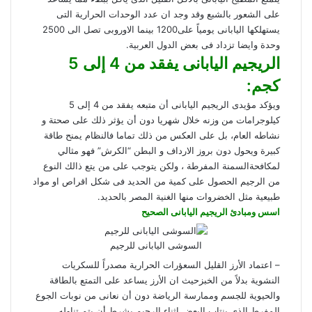
على الشعور بالشبع وقد وجد ان عدد الوحدات الحرارية التى
يستهلكها اليابانى يومياً على1200 بينما الاوروبى تصل الى 2500
وحدة وايضا تزداد فى بعض الدول العربية.
الريجيم اليابانى يفقد من 4 إلى 5
كجم:
ويؤكد مؤيدى الريجيم اليابانى أن متبعه يفقد من 4 إلى 5
كيلوجرامات من وزنه خلال شهريا دون أن يؤثر ذلك على صحتة و
نشاطه العام، بل على العكس من ذلك تماما فالنظام يمنح طاقة
كبيرة ويحول دون بروز الارداف و البطن “الكرش” فهو مثالي
لمكافحةالسمنة المفرطة ، ولكن يتوجب على من يتع ذالك النوع
من الرجيم الحصول على كمية من الحديد فى شكل اقراص او مواد
طبيعية مثل الخضروات منها الغنية المصر بالحديد.
اسس ومبادئ الريجيم اليابانى الصحيح
السوشى اليابانى للرجيم
– اعتماد الأرز القليل السعؤرات الحرارية مصدراً للسكريات
النشوية بدلاً من الخبزحيث ان الأرز يساعد على التمتع بالطاقة
والحيوية للجسم وممارسة الرياضة دون أن نعانى من نوبات الجوع
المفرط الذى ينتاب البعض اثناء الرجيم بشرط أن يتم تناوله