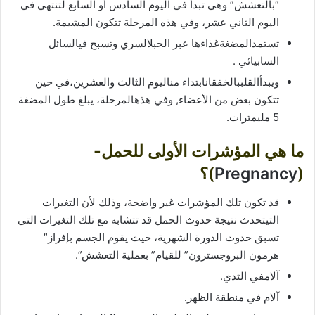
“بالتعشش” وهي تبدأ في اليوم السادس أو السابع لتنتهي في
اليوم الثاني عشر، وفي هذه المرحلة تتكون المشيمة.
تستمدالمضغةغذاءها عبر الحبلالسري وتسبح فيالسائل
السابيائي .
ويبدأالقلببالخفقانابتداء مناليوم الثالث والعشرين،في حين
تتكون بعض من الأعضاء, وفي هذهالمرحلة، يبلغ طول المضغة
5 مليمترات.
ما هي المؤشرات الأولى
للحمل-
(
Pregnancy
)؟
قد تكون تلك المؤشرات غير واضحة، وذلك لأن التغيرات
التيتحدث نتيجة حدوث الحمل قد تتشابه مع تلك التغيرات التي
تسبق حدوث الدورة الشهرية، حيث يقوم الجسم بإفراز”
هرمون البروجسترون” للقيام” بعملية التعشش”.
آلامفي الثدي.
آلام في منطقة الظهر.