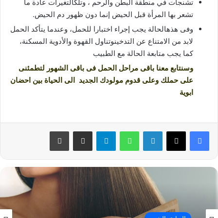
تشنجات في منطقة البطن والرحم ، وتلكالتغيرات عادة ما
تشعر بها المرأة قبل الحيض إنما دون ظهور دم الحيض.
وفى هذهالحالة يجب إجراء اختبارا للحمل، وعندما يتأكد الحمل
لابد من الامتناع عن التدخينوتناول القهوة والأدوية المسكنة،
كما يجب متابعة الحالة مع الطبيب
وسنتابع معنا باقى مراحل الحمل فى باقى الشهور لتطمئنى
على حملك وعلى قدوم مولودك الجديد الى الحياة بين احضان
ابوية
فيسبوك
‫X
لينكدإن
واتساب
تيلقرام
مشاركة عبر البريد
طباعة