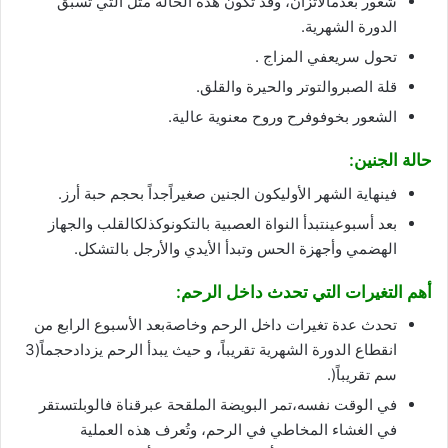
شعور بعدمالاتزان، وقد تكون هذه الحالة مثل التي تسبق
الدورة الشهرية.
تحول سريعفي المزاج .
قلة الصبروالتوتر والحيرة والقلق.
الشعور بخوفوفرح وروح معنوية عالية.
حالة
الجنين
:
فينهاية الشهر الأوليكون الجنين صغيراًجداً بحجم حبة أرز.
بعد أسبوعينتبدأ النواة العصبية بالتكونوكذلكالقلب والجهاز
الهضمي وأجهزة الحس وتبدأ الأيدي والأرجل بالتشكل.
أهم
التغيرات التي تحدث داخل الرحم
:
تحدث عدة تغيرات داخل الرحم وخاصةبعد الأسبوع الرابع من
انقطاع الدورة الشهرية تقريباً، و حيث يبدأ الرحم يزدادحجماً(3
سم تقريباً(.
في الوقت نفسه،تمر البويضة الملقحة عبرقناة فالوبلتستقر
في الغشاء المخاطي في الرحم، وتُعرف هذه العملية