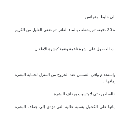
على خليط متجانس
ويترك لمدة ربع ساعة ثم يوضع على بشرة نظيفة لمدة 30 دقيقة ثم يشطف بالماء الفاتر ,ثم ضعي القليل من الكريم
بات للحصول على بشرة ناعمة ونقية كبشرة الأطفال .
واستخدام واقي الشمس عند الخروج من المنزل لحماية البشرة
اقها .
ماء الساخن حتى لا يتسبب بجفاف البشرة .
اتها على الكحول بنسبة عالية التي تؤدي إلى جفاف البشرة
وصفات طبيعية لترطيب البشرة الجافة