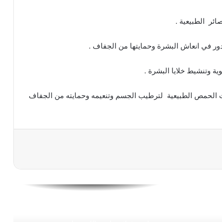
للوجه والشعر والجسم وصفات تجميليّة من
ائر الطبيعية .
الزيوت الأساسيّة
ا دور في انعاش البشرة وحمايتها من الجفاف .
خلطة الشوفان والرايب لتبيض البشرة ومنع
ة وتنشيط خلايا البشرة .
جفافها خلال الصيف
 الحمص الطبيعية لترطيب الجسم وتنعيمه وحمايته من الجفاف
ما هى فوائد الكولاجين للبشرة
أخطاء يحب تجنبها عند وضع كريم الأساس
10 وصفات منزلية للتخلص من تجاعيد العين
والهالات السوداء