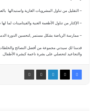
– التقليل من تناول المشروبات الغازية واستبدالها بالعص
– الإكثار من تناول الأطعمة الغنية والفيتامينات لما له
– ممارسة الرياضة بشكل مستمر ,لتحسين الدورة الدموي
قدمنا لكِ سيدتي مجموعة من أفضل النصائح والخلطات
والتجاعيد لتحصلي على بشرة ناعمة كبشرة الأطفال.
فيسبوك
‫X
لينكدإن
مشاركة عبر البريد
طباعة
أقرأ التالي