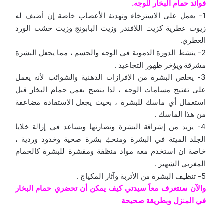
فوائد حمام البخار للوجه.
1- يعمل على الاسترخاء وتهدئة الأعصاب خاصة إن أضيف له
زيوت عطرية كزيت اللافندر وزيت البابونج وزيت خشب الورد
العطري.
2- ينشط الدورة الدموية في الوجه والجسم ، مما يجعل البشرة
مشرقة ويؤخر ظهور التجاعيد .
3- يخلص البشرة من الإفرازات الدهنية والشوائب لأنه يعمل
على تفتيح مسامات الوجه ، لذا ينصح بعمل حمام البخار قبل
استعمال أي ماسك للبشرة ، بحيث يجعل الاستفادة مضاعفة
من هذا الماسك .
4- يزيد من إشراقة البشرة ونضارتها ويساعد في إزالة خلايا
الجلد الميتة في البشرة ومنحكِ بشرة صحية وخدود وردية ،
خاصة إن استخدم معه مواد منظفة ومقشرة للبشرة كالحمام
المغربي الشهير .
5- تنظيف البشرة من الأتربة وآثار المكياج .
والآن سنتعرف معاً سيدتي كيف يمكن أن تحضري حمام البخار
في المنزل وبطريقة صحيحة