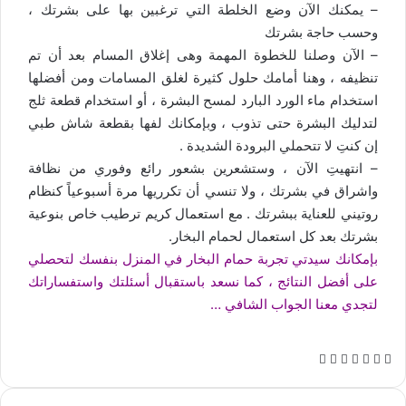
– يمكنك الآن وضع الخلطة التي ترغبين بها على بشرتك ،
وحسب حاجة بشرتك
– الآن وصلنا للخطوة المهمة وهى إغلاق المسام بعد أن تم
تنظيفه ، وهنا أمامك حلول كثيرة لغلق المسامات ومن أفضلها
استخدام ماء الورد البارد لمسح البشرة ، أو استخدام قطعة ثلج
لتدليك البشرة حتى تذوب ، وبإمكانك لفها بقطعة شاش طبي
إن كنتِ لا تتحملي البرودة الشديدة .
– انتهيتِ الآن ، وستشعرين بشعور رائع وفوري من نظافة
واشراق في بشرتك ، ولا تنسي أن تكرريها مرة أسبوعياً كنظام
روتيني للعناية ببشرتك . مع استعمال كريم ترطيب خاص بنوعية
بشرتك بعد كل استعمال لحمام البخار.
بإمكانك سيدتي تجربة حمام البخار في المنزل بنفسك لتحصلي
على أفضل النتائج ، كما نسعد باستقبال أسئلتك واستفساراتك
لتجدي معنا الجواب الشافي …
ف
ل
و
ت
م
ط
ي
X
ي
ا
ي
ش
ب
س
ن
ت
ل
ا
ا