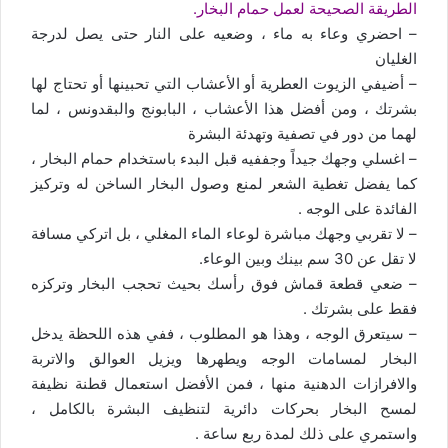
الطريقة الصحيحة لعمل حمام البخار.
– احضري وعاء به ماء ، وضعيه على النار حتى يصل لدرجة
الغليان
– أضيفي الزيوت العطرية أو الأعشاب التي تحبينها أو تحتاج لها
بشرتك ، ومن أفضل هذا الأعشاب ، البابونج والبقدونس ، لما
لهما من دور في تصفية وتهدئة البشرة
– اغسلي وجهك جيداً وجففيه قبل البدء باستخدام حمام البخار ،
كما يفضل تغطية الشعر لمنع وصول البخار الساخن له وتركيز
الفائدة على الوجه .
– لا تقربي وجهك مباشرة لوعاء الماء المغلي ، بل اتركي مسافة
لا تقل عن 30 سم بينك وبين الوعاء.
– ضعي قطعة قماش فوق رأسك بحيث تحجب البخار وتركزه
فقط على بشرتك .
– سيتعرق الوجه ، وهذا هو المطلوب ، ففي هذه اللحظة يدخل
البخار لمسامات الوجه ويطهرها ويزيل العوالق والاتربة
والافرازات الدهنية منها ، فمن الأفضل استعمال قطنة نظيفة
لمسح البخار بحركات دائرية لتنظيف البشرة بالكامل ،
واستمري على ذلك لمدة ربع ساعة .