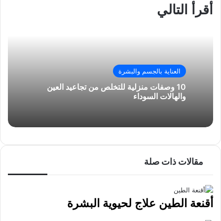
ب
ك
س
ق
ر
ع
أقرأ التالي
و
د
ا
ر
ك
ة
ك
إ
ب
ا
ة
ن
م
ع
ب
ر
ا
العناية بالجسم والبشرة
ل
10 وصفات منزلية للتخلص من تجاعيد العين
ب
والهالات السوداء
ر
ي
د
مقالات ذات صلة
أقنعة الطين علاج لحيوية البشرة