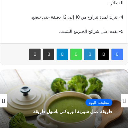
الفطائر.
4- تترك لمدة تتراوح من 10 إلى 12 دقيقة حتى تنضج.
5- تقدم على شرائح الخبزمع الشبت.
فيسبوك
‫X
لينكدإن
واتساب
تيلقرام
مشاركة عبر البريد
طباعة
مطبخك اليوم
طريقة عمل شوربة البروكلي باسهل طريقة