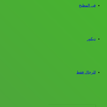
فى المطبخ
ديكور
للرجال فقط