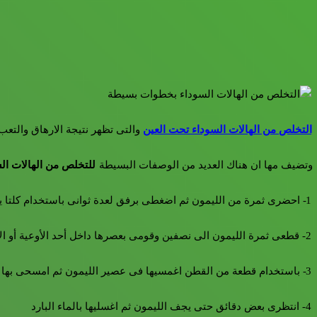
التخلص من الهالات السوداء تحت العين
والتى تظهر نتيجة الارهاق والتعب
وتضيف مها ان هناك العديد من الوصفات البسيطة
للتخلص من الهالات ال
1- احضرى ثمرة من الليمون ثم اضغطى برفق لعدة ثوانى باستخدام كلتا يديك حتى تصبح لينة، وتسهل عملية استخلاص عصير الليمون من داخل الأغشية التى تحتبسه داخلها.
2- قطعى ثمرة الليمون الى نصفين وقومى بعصرها داخل أحد الأوعية أو الأكواب الصغيرة باستخدام مصفاة حتى تتخلصى من البذور.
3- باستخدام قطعة من القطن اغمسيها فى عصير الليمون ثم امسحى بها على المناطق الداكنة فى البشرة والهالات السوداء تحت العين
4- انتظرى بعض دقائق حتى يجف الليمون ثم اغسليها بالماء البارد