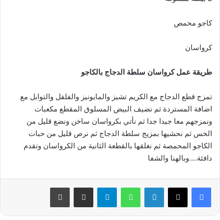
كاجو محمص
كرواسان
طريقة عمل كرواسان سلطة الدجاج بالكاجو
تمزج قطع الدجاج مع الكريم تشيز والمايونيز والفلفل والتوابل مع
اضافة المستردة ثم نضيف البيض المسلوق المقطع مكعبات
ونمزجهم معا جيدا جدا ثم نأتي بكرواسان ساخن ونضع قليل من
الخس ثم نحشيها بمزيج سلطة الدجاج ثم نرص قليل من حبات
الكاجو المحمصة ثم نغلقها بالقطعة الثانية من الكرواسان وتقدم
دافئة….وبالهنا والشفا
فيسبوك
‫X
لينكدإن
واتساب
تيلقرام
مشاركة عبر البريد
طباعة