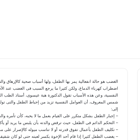
الغضب هو حالة انفعالية يمر بها الطفل، ولها أسباب صحية كالإرهاق وال
اضطراب كهرباء الدماغ، ولكن كثيرا ما يرجع السبب فى الغضب عند الأ
النفسية، وعن هذه الأسباب تقول الدكتورة هبة عيسوى، أستاذ الطب ا
شمس المعروف، أن العوامل النفسية تزيد من إحباط الطفل والتى تولد 
إلى:
– إجبار الطفل بشكل متكرر على القيام بعمل ما لا يحبه، كأن تأمره والدت
– التحكم الدائم فى الطفل، حيث ترفض والدته بأن يلبس ما يريد أو يأكل
– تكليف الطفل بأعمال تفوق قدرته أو لا تناسب ميوله كالإصرار على مما
– يغضب الطفل كثيرا إذا قام أحد الإخوة بكسر لعبته حتى لو كان شقيقه 