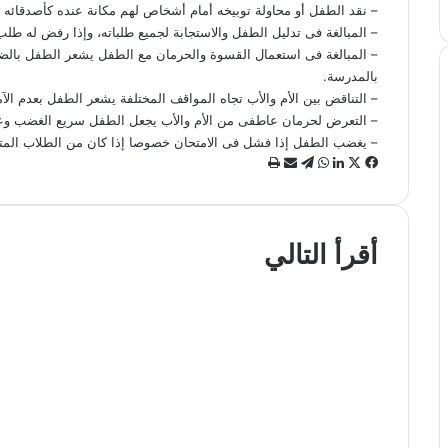
– نقد الطفل أو محاولة توبيخه أمام أشخاص لهم مكانة عنده كأصدقائه أ
– المبالغة فى تدليل الطفل والاستجابة لجميع طلباته، وإذا رفض له طلب
– المبالغة فى استعمال القسوة والحرمان مع الطفل يشعر الطفل بالض
بالمدرسة.
– التناقض بين الأم والأب تجاه المواقف المختلفة يشعر الطفل بعدم الآ
– التعرض لحرمان عاطفى من الأم والأب يجعل الطفل سريع الغضب وعن
– يغضب الطفل إذا فشل فى الامتحان خصوصا إذا كان من الطلاب المتفو
ف
ل
و
ت
م
ط
ي
X
ي
ا
ي
ش
ب
س
ن
ت
ل
ا
ا
ب
ك
س
ق
ر
ع
أقرأ التالي
و
د
ا
ر
ك
ة
ك
إ
ب
ا
ة
الامومة والطفولة
ن
م
ع
أضرار الكعب العالي للحامل
ب
ر
ا
ل
ب
ر
ي